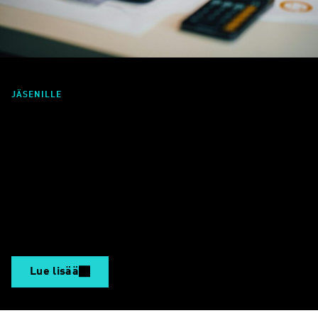
JÄSENILLE
Tietopaketti yrityksille CSRD-
direktiivistä
Teknologiateollisuus on koonnut kattavan tietopaketin EU:n
kestävyysraportointia ohjaavasta CSRD-direktiivistä ja sen
soveltamisesta.
Lue lisää