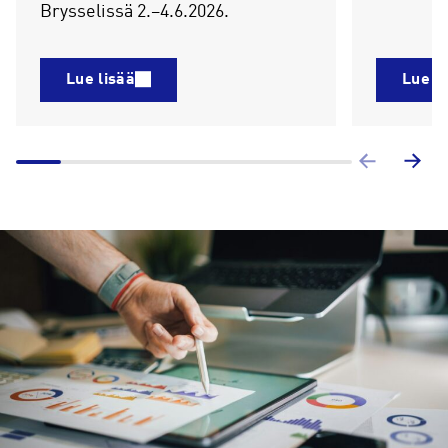
Brysselissä 2.–4.6.2026.
Lue lisää
Lue li