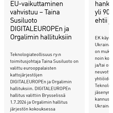
EU-vaikuttaminen
hankk
vahvistuu – Taina
yli 90
Susiluoto
ehtii 
DIGITALEUROPEn ja
Orgalimin hallituksiin
EK käynni
Ukraina 
on mukana
Teknologiateollisuus ry:n
noin kol
toimitusjohtaja Taina Susiluoto on
ja/tai on
valittu eurooppalaisten
neuvotte
kattojärjestöjen
yhtiöide
DIGITALEUROPEn ja Orgalimin
Teknolog
hallituksiin. DIGITALEUROPEn
jäsenyrit
hallitus valittiin Brysselissä
kannuste
1.7.2026 ja Orgalimin hallitus
Ukrainan
järjestön kokouksessa