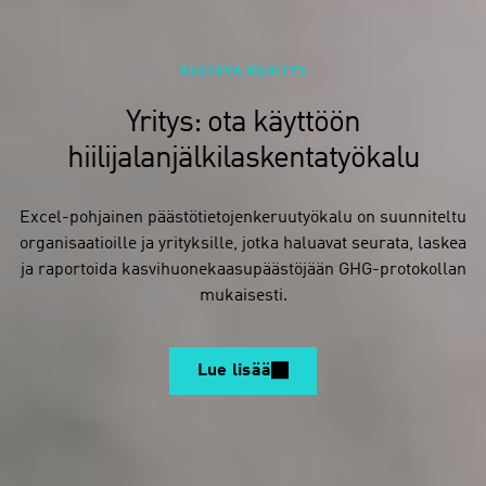
KESTÄVÄ KEHITYS
Yritys: ota käyttöön
hiilijalanjälkilaskentatyökalu
Excel-pohjainen päästötietojenkeruutyökalu on suunniteltu
organisaatioille ja yrityksille, jotka haluavat seurata, laskea
ja raportoida kasvihuonekaasupäästöjään GHG-protokollan
mukaisesti.
Lue lisää