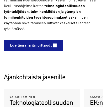
valmiuksia työehtosopimusten käytännön soveltamiseen.
Koulutusohjelma kattaa
teknologiateollisuuden
työntekijöiden, toimihenkilöiden ja ylempien
toimihenkilöiden työehtosopimukset
sekä niiden
käytännön soveltamiseen liittyvät keskeiset tilanteet
työelämässä.
Lue lisää ja ilmoittaudu
Ajankohtaista jäsenille
VAIKUTTAMINEN
KASVU JA 
Teknologiateollisuuden
EK:n 