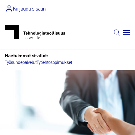
Siirry
Kirjaudu sisään
sisältöön
Haetuimmat sisällöt:
Työsuhdepalvelut
Työehtosopimukset