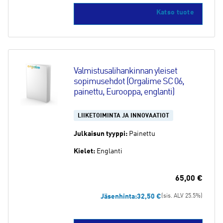
Katso tuote
Valmistusalihankinnan yleiset 
sopimusehdot (Orgalime SC 06, 
painettu, Eurooppa, englanti)
LIIKETOIMINTA JA INNOVAATIOT
Julkaisun tyyppi:
Painettu
Kielet:
Englanti
65,00
€
Jäsenhinta:
32,50
€
(sis. ALV 25.5%)