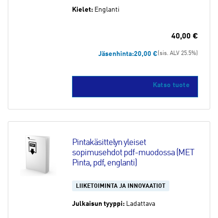
Kielet:
Englanti
40,00
€
Jäsenhinta:
20,00
€
(sis. ALV 25.5%)
Katso tuote
Pintakäsittelyn yleiset 
sopimusehdot pdf-muodossa (MET 
Pinta, pdf, englanti)
LIIKETOIMINTA JA INNOVAATIOT
Julkaisun tyyppi:
Ladattava