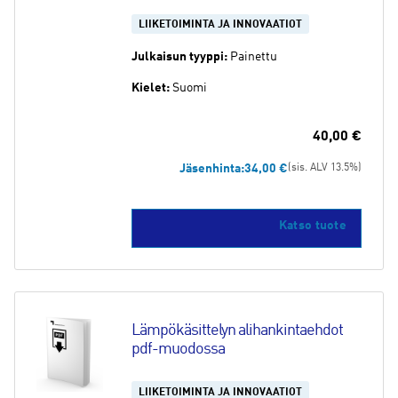
LIIKETOIMINTA JA INNOVAATIOT
Julkaisun tyyppi:
Painettu
Kielet:
Suomi
40,00
€
Jäsenhinta:
34,00
€
(sis. ALV 13.5%)
Katso tuote
Lämpökäsittelyn alihankintaehdot 
pdf-muodossa
LIIKETOIMINTA JA INNOVAATIOT