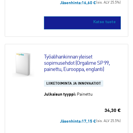
Jäsenhinta:
16,60
€
(sis. ALV 25.5%)
Katso tuote
Työalihankinnan yleiset 
sopimusehdot (Orgalime SP 99, 
painettu, Eurooppa, englanti)
LIIKETOIMINTA JA INNOVAATIOT
Julkaisun tyyppi:
Painettu
34,30
€
Jäsenhinta:
17,15
€
(sis. ALV 25.5%)