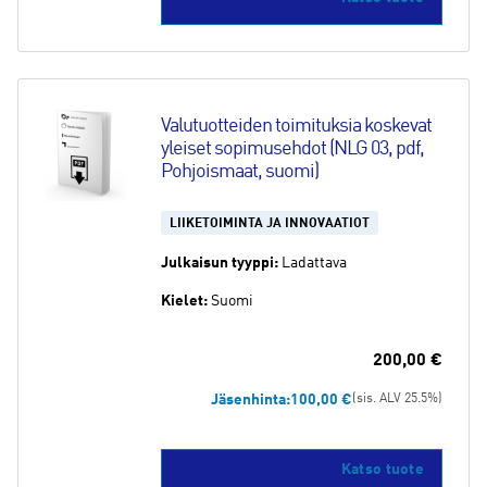
Valutuotteiden toimituksia koskevat 
yleiset sopimusehdot (NLG 03, pdf, 
Pohjoismaat, suomi)
LIIKETOIMINTA JA INNOVAATIOT
Julkaisun tyyppi:
Ladattava
Kielet:
Suomi
200,00
€
Jäsenhinta:
100,00
€
(sis. ALV 25.5%)
Tällä
Katso tuote
tuotte