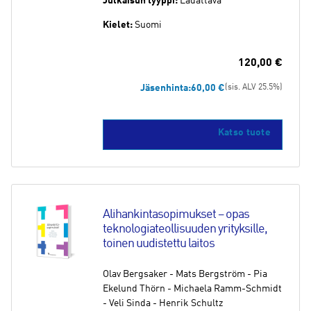
Julkaisun tyyppi:
Ladattava
Kielet:
Suomi
120,00
€
Jäsenhinta:
60,00
€
(sis. ALV 25.5%)
Tällä
Katso tuote
tuotte
on
usea
muun
Voit
Alihankintasopimukset – opas 
tehdä
teknologiateollisuuden yrityksille, 
valinn
toinen uudistettu laitos
tuott
sivull
Olav Bergsaker - Mats Bergström - Pia
Ekelund Thörn - Michaela Ramm-Schmidt
- Veli Sinda - Henrik Schultz