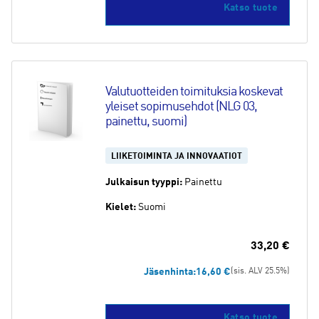
Katso tuote
Valutuotteiden toimituksia koskevat 
yleiset sopimusehdot (NLG 03, 
painettu, suomi)
LIIKETOIMINTA JA INNOVAATIOT
Julkaisun tyyppi:
Painettu
Kielet:
Suomi
33,20
€
Jäsenhinta:
16,60
€
(sis. ALV 25.5%)
Katso tuote