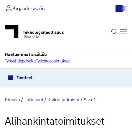
Kirjaudu sisään
(
0
)
Siirry
sisältöön
Haetuimmat sisällöt:
Työsuhdepalvelut
Työehtosopimukset
Tuotteet
Etusivu
/
Julkaisut
/
Kaikki julkaisut
/ Sivu 1
Alihankintatoimitukset