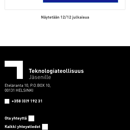
on
usea
muun
Näytetään 12/12 julkaisua
Voit
tehdä
valinn
tuott
sivull
Eteläranta 10, P.O.BOX 10,
00131 HELSINKI
+358 (0)9 192 31
Ota yhteyttä
Kaikki yhteystiedot