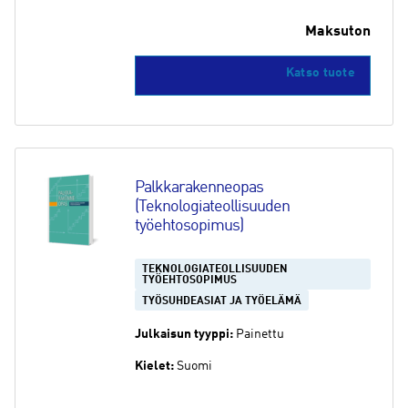
Maksuton
Katso tuote
Palkkarakenneopas 
(Teknologiateollisuuden 
työehtosopimus)
TEKNOLOGIATEOLLISUUDEN
TYÖEHTOSOPIMUS
TYÖSUHDEASIAT JA TYÖELÄMÄ
Julkaisun tyyppi:
Painettu
Kielet:
Suomi