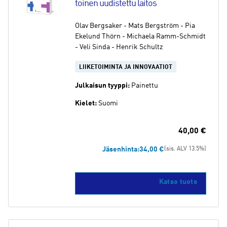
toinen uudistettu laitos
Olav Bergsaker - Mats Bergström - Pia
Ekelund Thörn - Michaela Ramm-Schmidt
- Veli Sinda - Henrik Schultz
LIIKETOIMINTA JA INNOVAATIOT
Julkaisun tyyppi:
Painettu
Kielet:
Suomi
40,00
€
Jäsenhinta:
34,00
€
(sis. ALV 13.5%)
Katso tuote