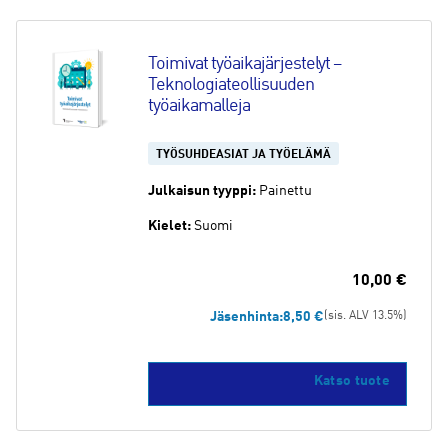
Toimivat työaikajärjestelyt – 
Teknologiateollisuuden 
työaikamalleja
TYÖSUHDEASIAT JA TYÖELÄMÄ
Julkaisun tyyppi:
Painettu
Kielet:
Suomi
10,00
€
Jäsenhinta:
8,50
€
(sis. ALV 13.5%)
Katso tuote