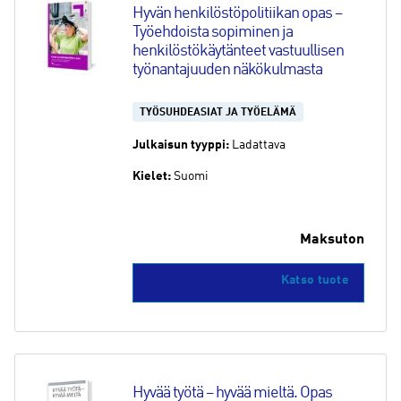
Hyvän henkilöstöpolitiikan opas – 
Työehdoista sopiminen ja 
henkilöstökäytänteet vastuullisen 
työnantajuuden näkökulmasta
TYÖSUHDEASIAT JA TYÖELÄMÄ
Julkaisun tyyppi:
Ladattava
Kielet:
Suomi
Maksuton
Katso tuote
Hyvää työtä – hyvää mieltä. Opas 