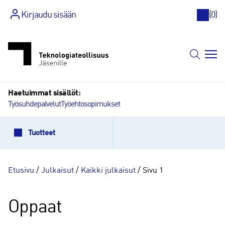
Kirjaudu sisään
(
0
)
Siirry
sisältöön
Haetuimmat sisällöt:
Työsuhdepalvelut
Työehtosopimukset
Tuotteet
Etusivu
/
Julkaisut
/
Kaikki julkaisut
/ Sivu 1
Oppaat