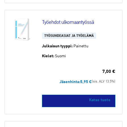
Työehdot ulkomaantyössä
TYÖSUHDEASIAT JA TYÖELÄMÄ
Julkaisun tyyppi:
Painettu
Kielet:
Suomi
7,00
€
Jäsenhinta:
5,95
€
(sis. ALV 13.5%)
Katso tuote