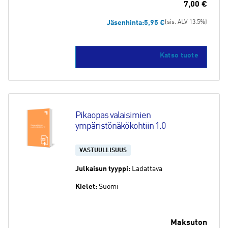
7,00
€
Jäsenhinta:
5,95
€
(sis. ALV 13.5%)
Katso tuote
Pikaopas valaisimien 
ympäristönäkökohtiin 1.0
VASTUULLISUUS
Julkaisun tyyppi:
Ladattava
Kielet:
Suomi
Maksuton