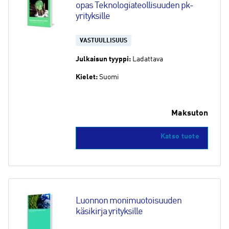
opas Teknologiateollisuuden pk-
yrityksille
VASTUULLISUUS
Julkaisun tyyppi:
Ladattava
Kielet:
Suomi
Maksuton
Katso tuote
Luonnon monimuotoisuuden 
käsikirja yrityksille