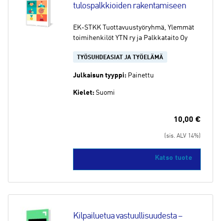
tulospalkkioiden rakentamiseen
EK-STKK Tuottavuustyöryhmä, Ylemmät
toimihenkilöt YTN ry ja Palkkataito Oy
TYÖSUHDEASIAT JA TYÖELÄMÄ
Julkaisun tyyppi:
Painettu
Kielet:
Suomi
10,00
€
(sis. ALV 14%)
Katso tuote
Kilpailuetua vastuullisuudesta – 