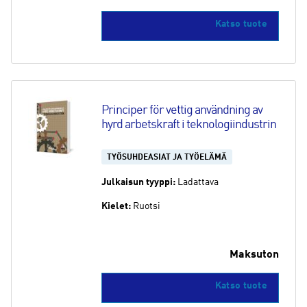
Katso tuote
Principer för vettig användning av 
hyrd arbetskraft i teknologiindustrin
TYÖSUHDEASIAT JA TYÖELÄMÄ
Julkaisun tyyppi:
Ladattava
Kielet:
Ruotsi
Maksuton
Katso tuote