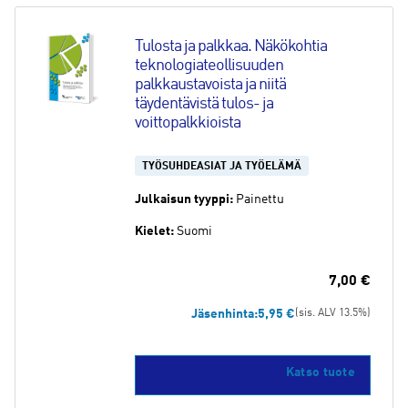
Tulosta ja palkkaa. Näkökohtia 
teknologiateollisuuden 
palkkaustavoista ja niitä 
täydentävistä tulos- ja 
voittopalkkioista
TYÖSUHDEASIAT JA TYÖELÄMÄ
Julkaisun tyyppi:
Painettu
Kielet:
Suomi
7,00
€
Jäsenhinta:
5,95
€
(sis. ALV 13.5%)
Katso tuote