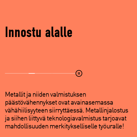
d
e
)
Innostu alalle
Metallit ja niiden valmistuksen
päästövähennykset ovat avainasemassa
vähähiilisyyteen siirryttäessä. Metallinjalostus
ja siihen liittyvä teknologiavalmistus tarjoavat
mahdollisuuden merkitykselliselle työuralle!