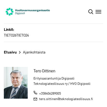
Siirry
sisältöön
Linkit:
TIETO26
TIETO24
Etusivu
Ajankohtaista
Tero Oittinen
Erityisasiantuntija Digipooli
Teknologiateollisuus ry / HVO Digipooli
+358406289005
tero.oittinen@teknologiateollisuus.fi