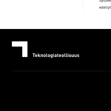
Systee
edelly