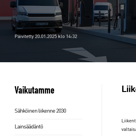
Päivitetty 20.01.2025 klo 14:32
Vaikutamme
Lii
Sähköinen liikenne 2030
Liiken
Lainsäädäntö
valtais