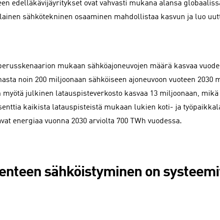
teen edelläkävijäyritykset ovat vahvasti mukana alansa globaalis
ainen sähkötekninen osaaminen mahdollistaa kasvun ja luo uut
perusskenaarion mukaan sähköajoneuvojen määrä kasvaa vuoden
nasta noin 200 miljoonaan sähköiseen ajoneuvoon vuoteen 2030
 myötä julkinen latauspisteverkosto kasvaa 13 miljoonaan, mikä 
senttia kaikista latauspisteistä mukaan lukien koti- ja työpaikka
avat energiaa vuonna 2030 arviolta 700 TWh vuodessa.
kenteen sähköistyminen on systeem