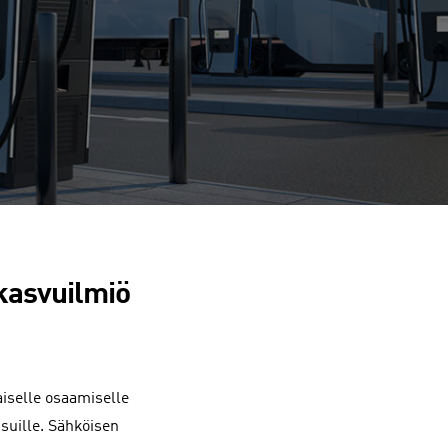
kasvuilmiö
aiselle osaamiselle
isuille. Sähköisen