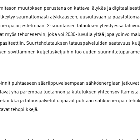
mitason muutoksen perustana on kattava, älykäs ja digitaalisesti l
ytkeytyy saumattomasti älykkääseen, uusiutuvaan ja päästöttöm
nergiajärjestelmään. 2-suuntaisen latauksen yleistyessä lähivu
vat myös tehoreservin, joka voi 2030-luvulla yltää jopa ydinvoima
pasiteettiin. Suurteholatauksen latauspalveluiden saatavuus kulj
sen sovittaminen kuljetusketjuihin tuo uuden suunnitteluparamet
oinnit puhtaaseen sääriippuvaisempaan sähköenergiaan jatkuvat k
ttävät yhä parempaa tuotannon ja kulutuksen yhteensovittamista
tekniikka ja latauspalvelut ohjaavat puhtaan sähköenergian teh
tavat tehopiikkejä.