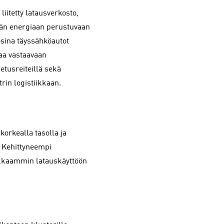
iitetty latausverkosto,
ään energiaan perustuvaan
osina täyssähköautot
laa vastaavaan
etusreiteillä sekä
rin logistiikkaan.
orkealla tasolla ja
. Kehittyneempi
okkaammin latauskäyttöön