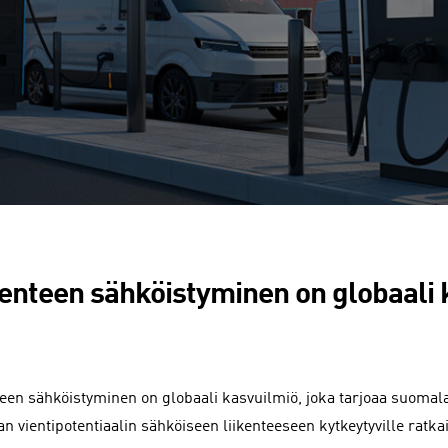
kenteen sähköistyminen on globaali 
teen sähköistyminen on globaali kasvuilmiö, joka tarjoaa suomal
an vientipotentiaalin sähköiseen liikenteeseen kytkeytyville ratka