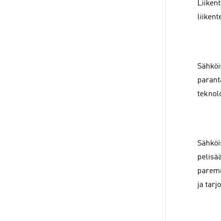
Liiken
liikent
Sähköi
parant
teknol
Sähköi
pelisä
paremm
ja tarj