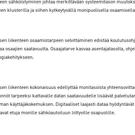
teen sähköistyminen johtaa merkittävään systeemitason muutoks
een klusterilla ja siihen kytkeytyvällä monipuolisella osaamisella
sen liikenteen osaamistarpeen selvittäminen edistää koulutusohj
aa osaajien saatavuutta. Osaajatarve kasvaa asentajatasolta, ohjel
ogiakehitykseen.
sen liikenteen kokonaisuus edellyttää monitasoista yhteensovittam
ännöt tarpeeksi kattavalle datan saatavuudelle lisäävät palvelut
an käyttäjäkokemuksen. Digitaaliset laajasti dataa hyödyntävät 
oavat etuja monille sähköautoiluun liittyville osapuolille.