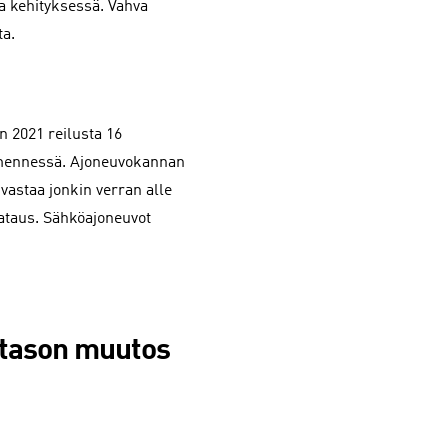
sa kehityksessä. Vahva
ta.
 2021 reilusta 16
 mennessä. Ajoneuvokannan
vastaa jonkin verran alle
lataus. Sähköajoneuvot
itason muutos