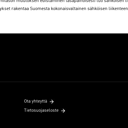
mitason muutoksen edistäminen tasapainoisesti luo sähköisen lii
tykset rakentaa Suomesta kokonaisvaltainen sähköisen liikenteen 
Ota yhteyttä
Tietosuojaseloste