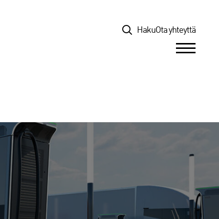
Top
Haku
Ota yhteyttä