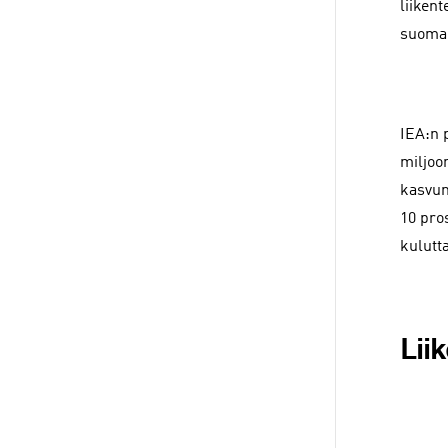
liiken
suomal
IEA:n 
miljoo
kasvun
10 pro
kulutt
Lii