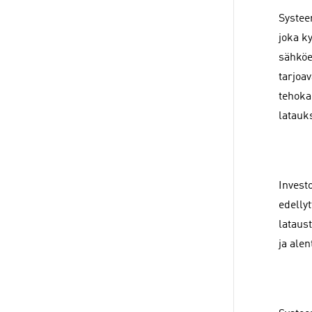
Systee
joka k
sähköe
tarjoa
tehoka
latauk
Invest
edelly
lataus
ja alen