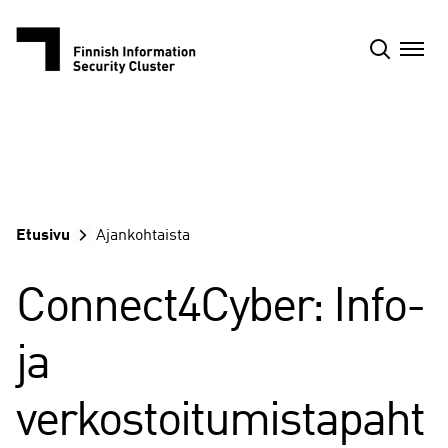
Siirry
sisältöön
Etusivu
Ajankohtaista
Connect4Cyber: Info-
ja
verkostoitumistapaht