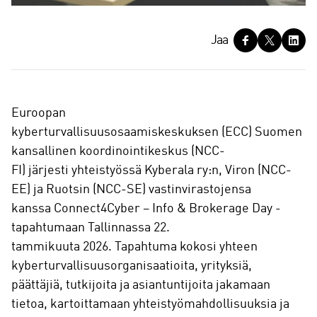
J
Jaa
a
a
Euroopan
kyberturvallisuusosaamiskeskuksen (ECC) Suomen
kansallinen koordinointikeskus (NCC-
FI) järjesti yhteistyössä Kyberala ry:n, Viron (NCC-
EE) ja Ruotsin (NCC-SE) vastinvirastojensa
kanssa Connect4Cyber – Info & Brokerage Day -
tapahtumaan Tallinnassa 22.
tammikuuta 2026. Tapahtuma kokosi yhteen
kyberturvallisuusorganisaatioita, yrityksiä,
päättäjiä, tutkijoita ja asiantuntijoita jakamaan
tietoa, kartoittamaan yhteistyömahdollisuuksia ja