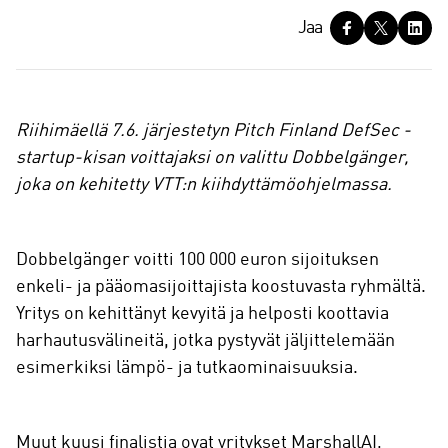
J
Jaa
a
a
Riihimäellä 7.6. järjestetyn Pitch Finland DefSec -
startup-kisan voittajaksi on valittu Dobbelgänger,
joka on kehitetty VTT:n kiihdyttämöohjelmassa.
Dobbelgänger voitti 100 000 euron sijoituksen
enkeli- ja pääomasijoittajista koostuvasta ryhmältä.
Yritys on kehittänyt kevyitä ja helposti koottavia
harhautusvälineitä, jotka pystyvät jäljittelemään
esimerkiksi lämpö- ja tutkaominaisuuksia.
Muut kuusi finalistia ovat yritykset MarshallAI,