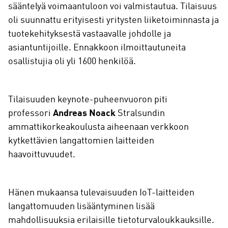
sääntelyä voimaantuloon voi valmistautua. Tilaisuus
oli suunnattu erityisesti yritysten liiketoiminnasta ja
tuotekehityksestä vastaavalle johdolle ja
asiantuntijoille. Ennakkoon ilmoittautuneita
osallistujia oli yli 1600 henkilöä.
Tilaisuuden keynote-puheenvuoron piti
professori
Andreas Noack
Stralsundin
ammattikorkeakoulusta aiheenaan verkkoon
kytkettävien langattomien laitteiden
haavoittuvuudet.
Hänen mukaansa tulevaisuuden IoT-laitteiden
langattomuuden lisääntyminen lisää
mahdollisuuksia erilaisille tietoturvaloukkauksille.