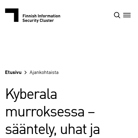
Siirry
sisältöön
Etusivu
Ajankohtaista
Kyberala
murroksessa –
sääntely, uhat ja