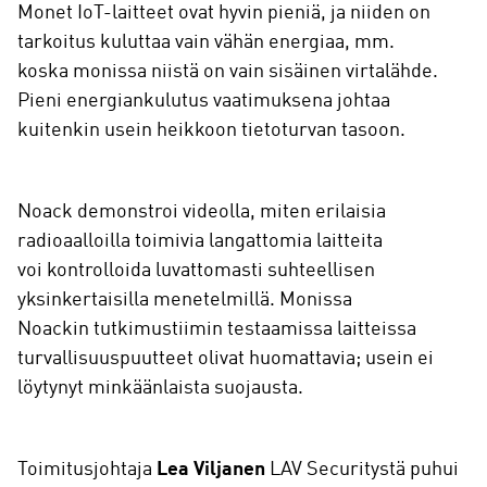
Monet IoT-laitteet ovat hyvin pieniä, ja niiden on
tarkoitus kuluttaa vain vähän energiaa, mm.
koska monissa niistä on vain sisäinen virtalähde.
Pieni energiankulutus vaatimuksena johtaa
kuitenkin usein heikkoon tietoturvan tasoon.
Noack demonstroi videolla, miten erilaisia
radioaalloilla toimivia langattomia laitteita
voi kontrolloida luvattomasti suhteellisen
yksinkertaisilla menetelmillä. Monissa
Noackin tutkimustiimin testaamissa laitteissa
turvallisuuspuutteet olivat huomattavia; usein ei
löytynyt minkäänlaista suojausta.
Toimitusjohtaja
Lea Viljanen
LAV Securitystä puhui