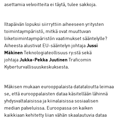
asettamia velvoitteita ei täytä, tulee sakkoja.
Iltapäivän lopuksi siirryttiin aiheeseen yritysten
toimintaympäristö, mitkä ovat muuttuvan
liiketoimintaympäristön vaatimukset sääntelylle?
Aiheesta alustivat EU-sääntelyn johtaja
Jussi
Mäkinen
Teknologiateollisuus ry:stä sekä
johtaja
Jukka-Pekka Juutinen
Traficomin
Kyberturvallisuuskeskuksesta.
Mäkisen mukaan eurooppalaista datataloutta leimaa
se, että eurooppalaisten dataa käsitellään lähinnä
yhdysvaltalaisissa ja kiinalaisissa sosiaalisen
median palveluissa. Euroopassa on kaiken
kaikkiaan kehitetty liian vähän skaalautuvia dataa