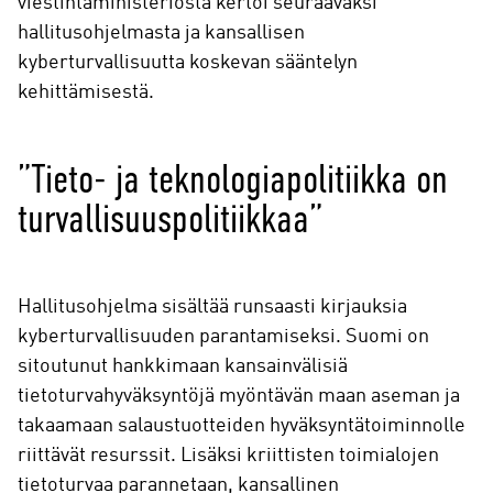
viestintäministeriöstä kertoi seuraavaksi
hallitusohjelmasta ja kansallisen
kyberturvallisuutta koskevan sääntelyn
kehittämisestä.
”Tieto- ja teknologiapolitiikka on
turvallisuuspolitiikkaa”
Hallitusohjelma sisältää runsaasti kirjauksia
kyberturvallisuuden parantamiseksi. Suomi on
sitoutunut hankkimaan kansainvälisiä
tietoturvahyväksyntöjä myöntävän maan aseman ja
takaamaan salaustuotteiden hyväksyntätoiminnolle
riittävät resurssit. Lisäksi kriittisten toimialojen
tietoturvaa parannetaan, kansallinen