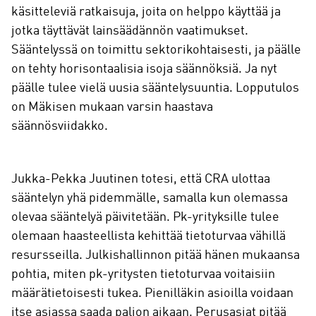
käsitteleviä ratkaisuja, joita on helppo käyttää ja
jotka täyttävät lainsäädännön vaatimukset.
Sääntelyssä on toimittu sektorikohtaisesti, ja päälle
on tehty horisontaalisia isoja säännöksiä. Ja nyt
päälle tulee vielä uusia sääntelysuuntia. Lopputulos
on Mäkisen mukaan varsin haastava
säännösviidakko.
Jukka-Pekka Juutinen totesi, että CRA ulottaa
sääntelyn yhä pidemmälle, samalla kun olemassa
olevaa sääntelyä päivitetään. Pk-yrityksille tulee
olemaan haasteellista kehittää tietoturvaa vähillä
resursseilla. Julkishallinnon pitää hänen mukaansa
pohtia, miten pk-yritysten tietoturvaa voitaisiin
määrätietoisesti tukea. Pienilläkin asioilla voidaan
itse asiassa saada paljon aikaan. Perusasiat pitää