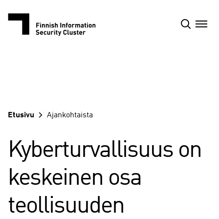
Siirry
sisältöön
Etusivu
Ajankohtaista
Kyberturvallisuus on
keskeinen osa
teollisuuden