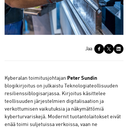
J
Jaa
a
a
Kyberalan toimitusjohtajan
Peter Sundin
blogikirjoitus on julkaistu Teknologiateollisuuden
resilienssiblogisarjassa. Kirjoitus käsittelee
teollisuuden järjestelmien digitalisaation ja
verkottumisen vaikutuksia ja näkymättömiä
kyberturvariskejä. Modernit tuotantolaitokset eivät
enää toimi suljetuissa verkoissa, vaan ne