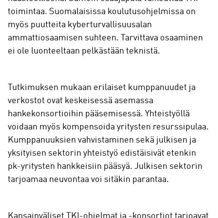
toimintaa. Suomalaisissa koulutusohjelmissa on
myös puutteita kyberturvallisuusalan
ammattiosaamisen suhteen. Tarvittava osaaminen
ei ole luonteeltaan pelkästään teknistä.
Tutkimuksen mukaan erilaiset kumppanuudet ja
verkostot ovat keskeisessä asemassa
hankekonsortioihin pääsemisessä. Yhteistyöllä
voidaan myös kompensoida yritysten resurssipulaa.
Kumppanuuksien vahvistaminen sekä julkisen ja
yksityisen sektorin yhteistyö edistäisivät etenkin
pk-yritysten hankkeisiin pääsyä. Julkisen sektorin
tarjoamaa neuvontaa voi sitäkin parantaa.
Kansainväliset TKI-ohjelmat ja -konsortiot tarjoavat