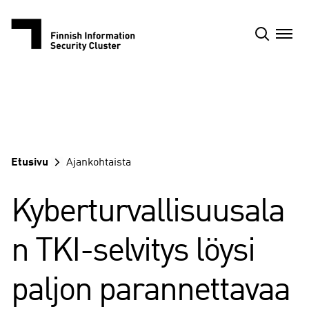
Siirry
sisältöön
Etusivu
Ajankohtaista
Kyberturvallisuusala
n TKI-selvitys löysi
paljon parannettavaa