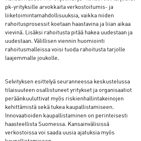
pk-yrityksille arvokkaita verkostoitumis- ja
liiketoimintamahdollisuuksia, vaikka niiden
rahoitusprosessit koetaan haastavina ja liian aikaa
vievinä. Lisäksi rahoitusta pitää hakea uudestaan ja
uudestaan. Välillisen viennin huomiointi
rahoitusmalleissa voisi tuoda rahoitusta tarjolle
laajemmalle joukolle.
Selvityksen esittelyä seuranneessa keskustelussa
tilaisuuteen osallistuneet yritykset ja organisaatiot
peräänkuuluttivat myös riskienhallintakeinojen
kehittämistä sekä tukea kaupallistamiseen.
Innovaatioiden kaupallistaminen on perinteisesti
haasteellista Suomessa. Kansainvälisissä
verkostoissa voi saada uusia ajatuksia myös