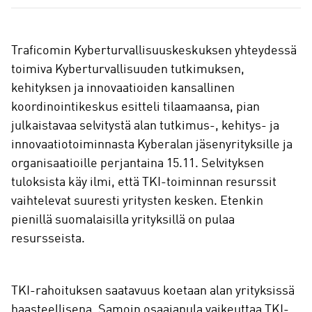
a
Traficomin Kyberturvallisuuskeskuksen yhteydessä
toimiva Kyberturvallisuuden tutkimuksen,
kehityksen ja innovaatioiden kansallinen
koordinointikeskus esitteli tilaamaansa, pian
julkaistavaa selvitystä alan tutkimus-, kehitys- ja
innovaatiotoiminnasta Kyberalan jäsenyrityksille ja
organisaatioille perjantaina 15.11. Selvityksen
tuloksista käy ilmi, että TKI-toiminnan resurssit
vaihtelevat suuresti yritysten kesken. Etenkin
pienillä suomalaisilla yrityksillä on pulaa
resursseista.
TKI-rahoituksen saatavuus koetaan alan yrityksissä
haasteellisena. Samoin osaajapula vaikeuttaa TKI-