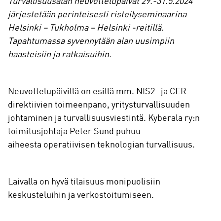
Turvallisuusalan neuvottelupäivät 29.-31.5.2024
järjestetään perinteisesti risteilyseminaarina
Helsinki – Tukholma – Helsinki -reitillä.
Tapahtumassa syvennytään alan uusimpiin
haasteisiin ja ratkaisuihin.
Neuvottelupäivillä on esillä mm. NIS2- ja CER-
direktiivien toimeenpano, yritysturvallisuuden
johtaminen ja turvallisuusviestintä. Kyberala ry:n
toimitusjohtaja Peter Sund puhuu
aiheesta operatiivisen teknologian turvallisuus.
Laivalla on hyvä tilaisuus monipuolisiin
keskusteluihin ja verkostoitumiseen.