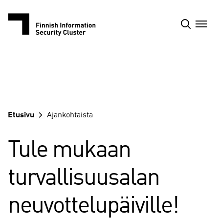
Siirry
sisältöön
Etusivu
Ajankohtaista
Tule mukaan
turvallisuusalan
neuvottelupäiville!