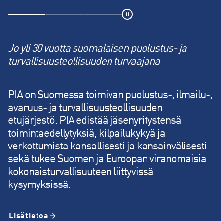
Jo yli 30 vuotta suomalaisen puolustus- ja
PIA ry:n jäsenyritykset ja niiden osaaminen ovat
turvallisuusteollisuuden turvaajana
kiinteä osa Euroopan ja erityisesti Suomen
kokonaisturvallisuutta koostuen mm.
PIA on Suomessa toimivan puolustus-, ilmailu-,
sotilaallisesta huoltovarmuudesta,
avaruus- ja turvallisuusteollisuuden
turvallisuusinfrastruktuurin tukemisesta ja
etujärjestö. PIA edistää jäsenyritystensä
avaruuden hyödyntämisestä.
toimintaedellytyksiä, kilpailukykyä ja
verkottumista kansallisesti ja kansainvälisesti
Jäsenemme tarjoavat huipputuotteita, jotka
sekä tukee Suomen ja Euroopan viranomaisia
ovat globaaleja markkinajohtajia ja
kokonaisturvallisuuteen liittyvissä
teknologisia edelläkävijöitä.
kysymyksissä.
Lue lisää