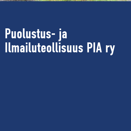
d
e
)
Puolustus- ja
Tietoa PIA:n toimialoista
Ilmailuteollisuus PIA ry