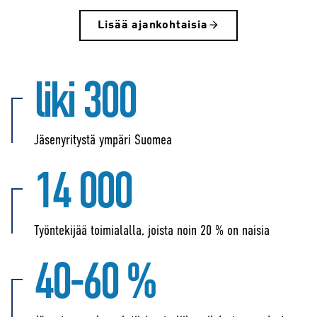
Lisää ajankohtaisia
liki 300
Jäsenyritystä ympäri Suomea
14 000
Työntekijää toimialalla, joista noin 20 % on naisia
40-60 %