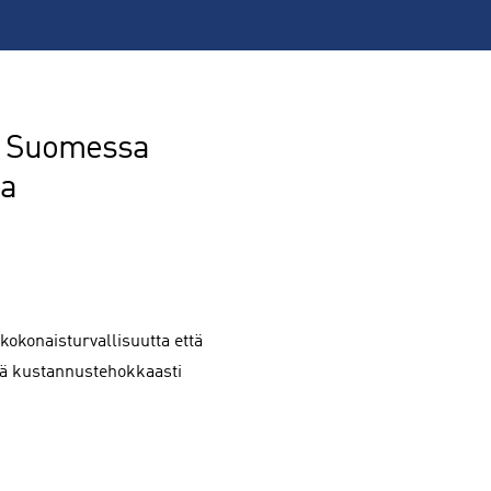
on Suomessa
ja
kokonaisturvallisuutta että
yjä kustannustehokkaasti