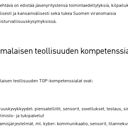
tehtävä on edistää jäsenyritystensä toimintaedellytyksiä, kilpailu
lisesti ja kansainvälisesti sekä tukea Suomen viranomaisia
isturvallisuuskysymyksissä.
malaisen teollisuuden kompetenssia
aisen teollisuuden TOP-kompetenssialat ovat:
uuskyvykkyydet: piensatelliitit, sensorit, sovellukset, testaus, s
lmisto- ja tukipalvelut
amisjärjestelmät, ml. kyber: kommunikaatio, sensorit, tilannekuv