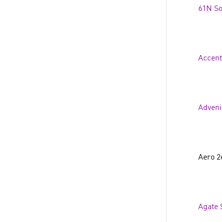
61N So
Accent
Adveni
Aero 2e
Agate 