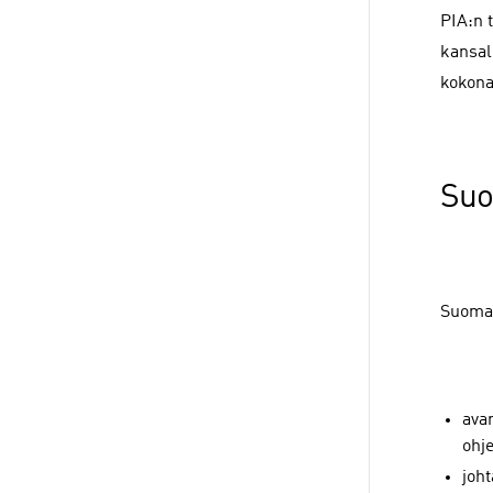
PIA:n 
kansal
kokona
Suo
Suomal
avar
ohje
joht