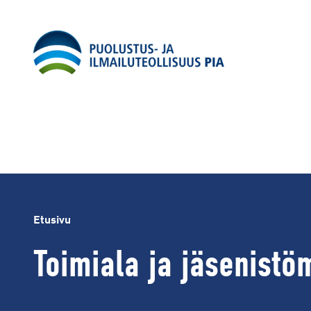
Siirry
sisältöön
Etusivu
Toimiala ja jäsenist