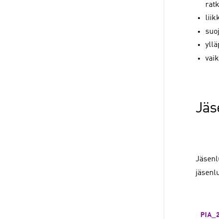
ratk
liik
suoj
yllä
vai
Jäs
Jäsenl
jäsenl
PIA_