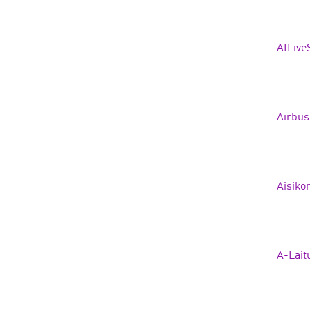
AILive
Airbus
Aisiko
A-Laitu