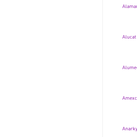
Alamar
Alucat
Alumec
Amexc
Anarky