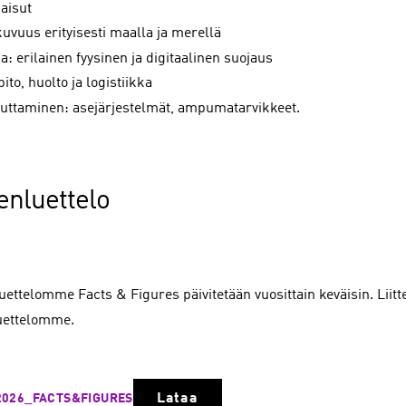
aisut
kuvuus erityisesti maalla ja merellä
a: erilainen fyysinen ja digitaalinen suojaus
pito, huolto ja logistiikka
kuttaminen: asejärjestelmät, ampumatarvikkeet.
enluettelo
uettelomme Facts & Figures päivitetään vuosittain keväisin. Liit
uettelomme.
Lataa
2026_FACTS&FIGURES