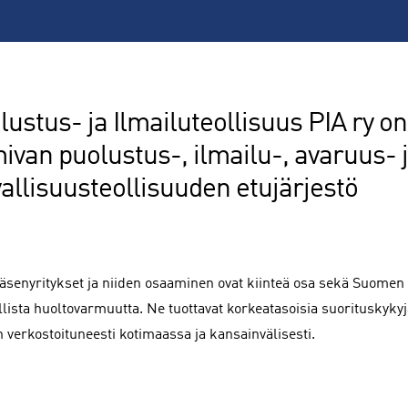
lustus- ja Ilmailuteollisuus PIA ry 
mivan puolustus-, ilmailu-, avaruus- 
vallisuusteollisuuden etujärjestö
jäsenyritykset ja niiden osaaminen ovat kiinteä osa sekä Suomen 
allista huoltovarmuutta. Ne tuottavat korkeatasoisia suorituskyk
n verkostoituneesti kotimaassa ja kansainvälisesti.