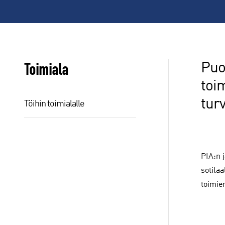
Toimiala
Puo
toi
tur
Töihin toimialalle
PIA:n 
sotila
toimie