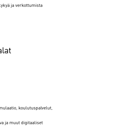
kykyä ja verkottumista
lat
imulaatio, koulutuspalvelut,
a ja muut digitaaliset