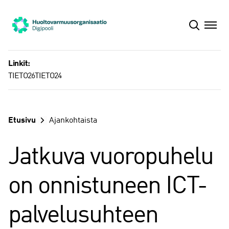
Siirry
sisältöön
Linkit:
TIETO26
TIETO24
Etusivu
Ajankohtaista
Jatkuva vuoropuhelu
on onnistuneen ICT-
palvelusuhteen