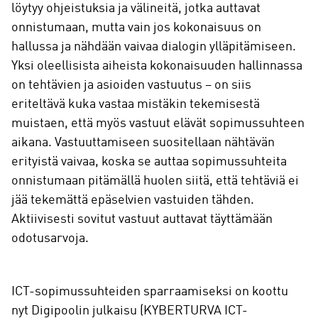
löytyy ohjeistuksia ja välineitä, jotka auttavat
onnistumaan, mutta vain jos kokonaisuus on
hallussa ja nähdään vaivaa dialogin ylläpitämiseen.
Yksi oleellisista aiheista kokonaisuuden hallinnassa
on tehtävien ja asioiden vastuutus – on siis
eriteltävä kuka vastaa mistäkin tekemisestä
muistaen, että myös vastuut elävät sopimussuhteen
aikana. Vastuuttamiseen suositellaan nähtävän
erityistä vaivaa, koska se auttaa sopimussuhteita
onnistumaan pitämällä huolen siitä, että tehtäviä ei
jää tekemättä epäselvien vastuiden tähden.
Aktiivisesti sovitut vastuut auttavat täyttämään
odotusarvoja.
ICT-sopimussuhteiden sparraamiseksi on koottu
nyt Digipoolin julkaisu (KYBERTURVA ICT-