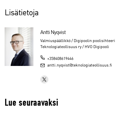
Lisätietoja
Antti Nyqvist
Valmiuspäällikkö / Digipoolin poolisihteeri
Teknologiateollisuus ry / HVO Digipooli
+358408619446
antti.nyqvist@teknologiateollisuus.fi
Lue seuraavaksi