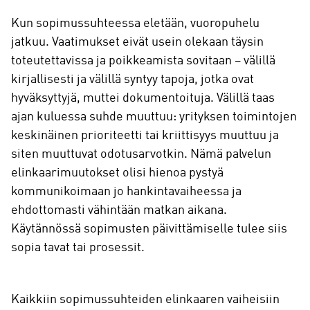
Kun sopimussuhteessa eletään, vuoropuhelu
jatkuu. Vaatimukset eivät usein olekaan täysin
toteutettavissa ja poikkeamista sovitaan – välillä
kirjallisesti ja välillä syntyy tapoja, jotka ovat
hyväksyttyjä, muttei dokumentoituja. Välillä taas
ajan kuluessa suhde muuttuu: yrityksen toimintojen
keskinäinen prioriteetti tai kriittisyys muuttuu ja
siten muuttuvat odotusarvotkin. Nämä palvelun
elinkaarimuutokset olisi hienoa pystyä
kommunikoimaan jo hankintavaiheessa ja
ehdottomasti vähintään matkan aikana.
Käytännössä sopimusten päivittämiselle tulee siis
sopia tavat tai prosessit.
Kaikkiin sopimussuhteiden elinkaaren vaiheisiin