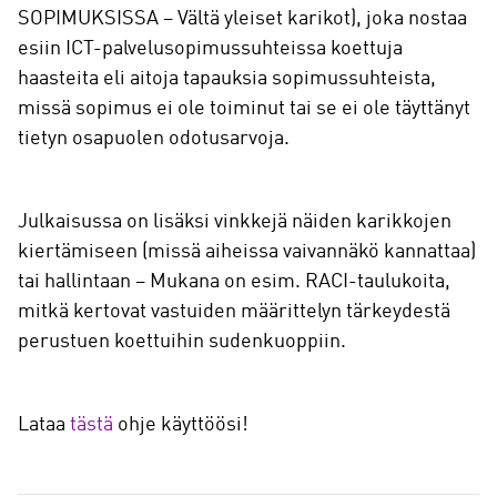
SOPIMUKSISSA – Vältä yleiset karikot), joka nostaa
esiin ICT-palvelusopimussuhteissa koettuja
haasteita eli aitoja tapauksia sopimussuhteista,
missä sopimus ei ole toiminut tai se ei ole täyttänyt
tietyn osapuolen odotusarvoja.
Julkaisussa on lisäksi vinkkejä näiden karikkojen
kiertämiseen (missä aiheissa vaivannäkö kannattaa)
tai hallintaan – Mukana on esim. RACI-taulukoita,
mitkä kertovat vastuiden määrittelyn tärkeydestä
perustuen koettuihin sudenkuoppiin.
Lataa
tästä
ohje käyttöösi!