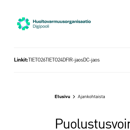
Siirry
sisältöön
TIETO26
TIETO24
DFIR-jaos
DC-jaos
Linkit:
Etusivu
Ajankohtaista
Puolustusvoi