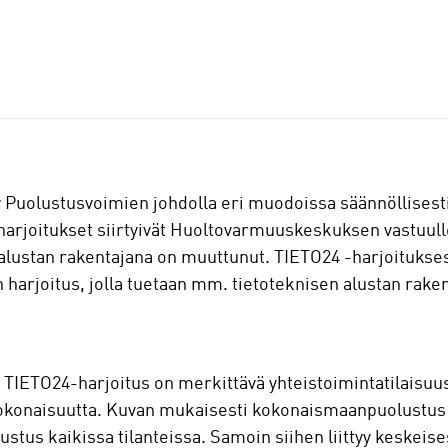
y Puolustusvoimien johdolla eri muodoissa säännöllisesti
O-harjoitukset siirtyivät Huoltovarmuuskeskuksen vastuu
n alustan rakentajana on muuttunut. TIETO24 -harjoituk
harjoitus, jolla tuetaan mm. tietoteknisen alustan rake
IETO24-harjoitus on merkittävä yhteistoimintatilaisuu
konaisuutta. Kuvan mukaisesti kokonaismaanpuolustus ko
stus kaikissa tilanteissa. Samoin siihen liittyy keskeise