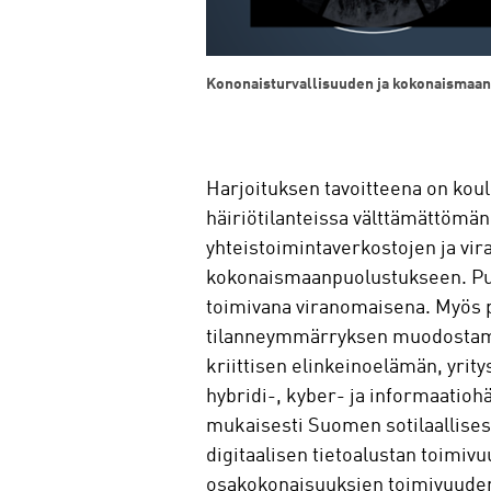
Kononaisturvallisuuden ja kokonaismaa
Harjoituksen tavoitteena on koul
häiriötilanteissa välttämättömän
yhteistoimintaverkostojen ja vir
kokonaismaanpuolustukseen. Puo
toimivana viranomaisena. Myös puo
tilanneymmärryksen muodostamis
kriittisen elinkeinoelämän, yrit
hybridi-, kyber- ja informaatioh
mukaisesti Suomen sotilaallisest
digitaalisen tietoalustan toimiv
osakokonaisuuksien toimivuuden