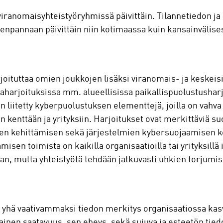
iranomaisyhteistyöryhmissä päivittäin. Tilannetiedon ja 
npannaan päivittäin niin kotimaassa kuin kansainvälises
joituttaa omien joukkojen lisäksi viranomais- ja keskeisi
ntaharjoituksissa mm. alueellisissa paikallispuolustushar
n liitetty kyberpuolustuksen elementtejä, joilla on vahva
kenttään ja yrityksiin. Harjoitukset ovat merkittäviä s
ien kehittämisen sekä järjestelmien kybersuojaamisen 
isen toimista on kaikilla organisaatioilla tai yrityksillä 
an, mutta yhteistyötä tehdään jatkuvasti uhkien torjumis
yhä vaativammaksi tiedon merkitys organisaatiossa kasv
ainen saatavuus, sen eheys, sekä sujuva ja esteetön tiedo