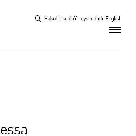
Top
Haku
LinkedIn
Yhteystiedot
In English
sessa