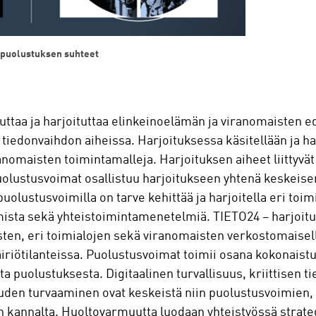
npuolustuksen suhteet
uttaa ja harjoituttaa elinkeinoelämän ja viranomaisten ed
 tiedonvaihdon aiheissa. Harjoituksessa käsitellään ja ha
anomaisten toimintamalleja. Harjoituksen aiheet liittyvät
lustusvoimat osallistuu harjoitukseen yhtenä keskeise
lustusvoimilla on tarve kehittää ja harjoitella eri toimi
ta sekä yhteistoimintamenetelmiä. TIETO24 – harjoitus
ysten, eri toimialojen sekä viranomaisten verkostomaisell
äiriötilanteissa. Puolustusvoimat toimii osana kokonaistu
a puolustuksesta. Digitaalinen turvallisuus, kriittisen 
uuden turvaaminen ovat keskeistä niin puolustusvoimien,
 kannalta. Huoltovarmuutta luodaan yhteistyössä strat