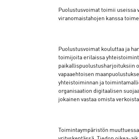
Puolustusvoimat toimii useissa v
viranomaistahojen kanssa toimee
Puolustusvoimat kouluttaa ja har
toimijoita erilaissa yhteistoimi
paikallispuolustusharjoituksiin o
vapaaehtoisen maanpuolustuksen 
yhteistoiminnan ja toimintamall
organisaation digitaalisen suojaam
jokainen vastaa omista verkoista
Toimintaympäristön muuttuessa 
yrityskentässä. Tiedon oikea-aik