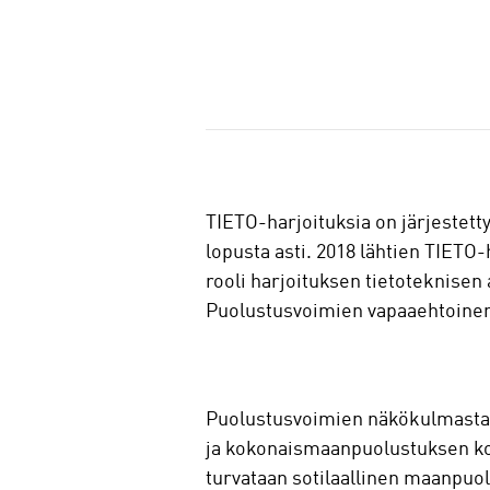
J
a
a
TIETO-harjoituksia on järjestett
lopusta asti. 2018 lähtien TIET
rooli harjoituksen tietoteknise
Puolustusvoimien vapaaehtoinen 
Puolustusvoimien näkökulmasta T
ja kokonaismaanpuolustuksen ko
turvataan sotilaallinen maanpuolu