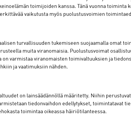
keinoelämän toimijoiden kanssa. Tänä vuonna toiminta 
 merkittävää vaikutusta myös puolustusvoimien toimintae
taalisen turvallisuuden tukemiseen suojaamalla omat to
rusteella muita viranomaisia. Puolustusvoimat osallist
a on varmistaa viranomaisten toimivaltuuksien ja tiedon
kiin ja vaatimuksiin nähden.
ltuudet on lainsäädännöllä määritetty. Niihin perustuvat 
varmistetaan tiedonvaihdon edellytykset, toimintatavat t
 tehokasta toimintaa oikeassa häiriötilanteessa.