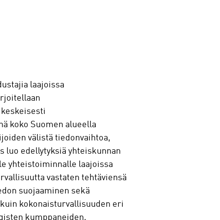
ustajia laajoissa
rjoitellaan
 keskeisesti
nä koko Suomen alueella
joiden välistä tiedonvaihtoa,
 luo edellytyksiä yhteiskunnan
e yhteistoiminnalle laajoissa
rvallisuutta vastaten tehtäviensä
tiedon suojaaminen sekä
 kuin kokonaisturvallisuuden eri
egisten kumppaneiden,