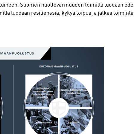
stuineen. Suomen huoltovarmuuden toimilla luodaan edel
milla luodaan resilienssiä, kykyä toipua ja jatkaa toimint