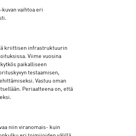
-kuvan vaihtoa eri
ti.
ä kriittisen infrastruktuurin
joituksissa. Viime vuosina
 kytkös paikalliseen
uorituskyvyn testaamisen,
kehittämiseksi. Vastuu oman
itsellään. Periaatteena on, että
eksi.
aa niin viranomais- kuin
nkulku eri toimijoiden välillä