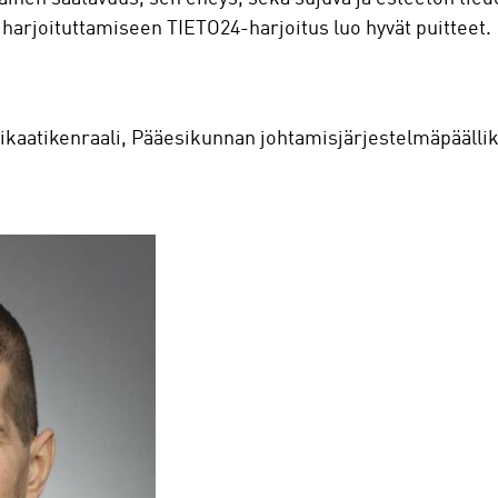
arjoituttamiseen TIETO24-harjoitus luo hyvät puitteet.
Prikaatikenraali, Pääesikunnan johtamisjärjestelmäpäälli