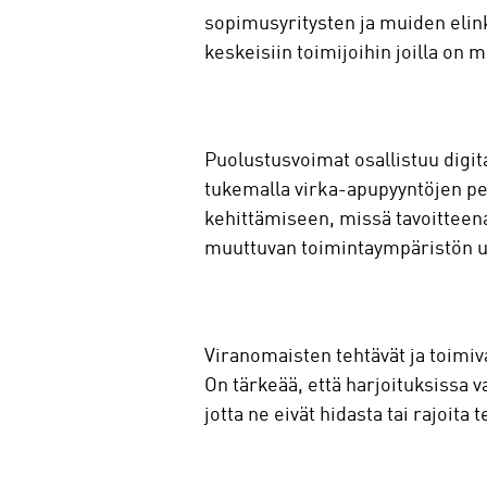
sopimusyritysten ja muiden elin
keskeisiin toimijoihin joilla on
Puolustusvoimat osallistuu digi
tukemalla virka-apupyyntöjen pe
kehittämiseen, missä tavoitteen
muuttuvan toimintaympäristön uh
Viranomaisten tehtävät ja toimiva
On tärkeää, että harjoituksissa 
jotta ne eivät hidasta tai rajoita