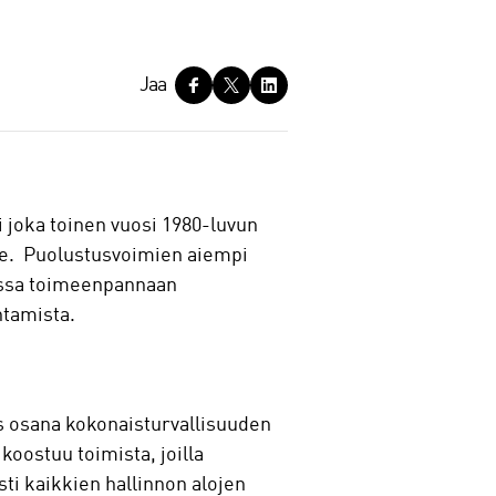
Jaa
 joka toinen vuosi 1980-luvun
lle. Puolustusvoimien aiempi
sessa toimeenpannaan
ntamista.
s osana kokonaisturvallisuuden
ostuu toimista, joilla
sti kaikkien hallinnon alojen