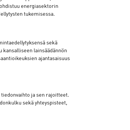
kohdistuu energiasektorin
dellytysten tukemisessa.
imintaedellytyksensä sekä
uu kansalliseen lainsäädännön
saantioikeuksien ajantasaisuus
tiedonvaihto ja sen rajoitteet.
iedonkulku sekä yhteyspisteet,