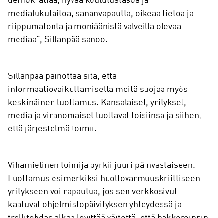
demokratiaa, hyvää koulutustasoa ja
medialukutaitoa, sananvapautta, oikeaa tietoa ja
riippumatonta ja moniäänistä valveilla olevaa
mediaa”, Sillanpää sanoo.
Sillanpää painottaa sitä, että
informaatiovaikuttamiselta meitä suojaa myös
keskinäinen luottamus. Kansalaiset, yritykset,
media ja viranomaiset luottavat toisiinsa ja siihen,
että järjestelmä toimii.
Vihamielinen toimija pyrkii juuri päinvastaiseen.
Luottamus esimerkiksi huoltovarmuuskriittiseen
yritykseen voi rapautua, jos sen verkkosivut
kaatuvat ohjelmistopäivityksen yhteydessä ja
trollitehdas alkaa levittää väitettä, että hakkeroinnin