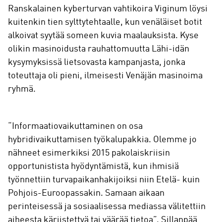
Ranskalainen kyberturvan vahtikoira Viginum löysi
kuitenkin tien sylttytehtaalle, kun venäläiset botit
alkoivat syytää someen kuvia maalauksista. Kyse
olikin masinoidusta rauhattomuutta Lähi-idän
kysymyksissä lietsovasta kampanjasta, jonka
toteuttaja oli pieni, ilmeisesti Venäjän masinoima
ryhmä.
“Informaatiovaikuttaminen on osa
hybridivaikuttamisen työkalupakkia. Olemme jo
nähneet esimerkiksi 2015 pakolaiskriisin
opportunistista hyödyntämistä, kun ihmisiä
työnnettiin turvapaikanhakijoiksi niin Etelä- kuin
Pohjois-Euroopassakin. Samaan aikaan
perinteisessä ja sosiaalisessa mediassa välitettiin
aiheesta kärjistettyä tai väärää tietoa”, Sillanpää