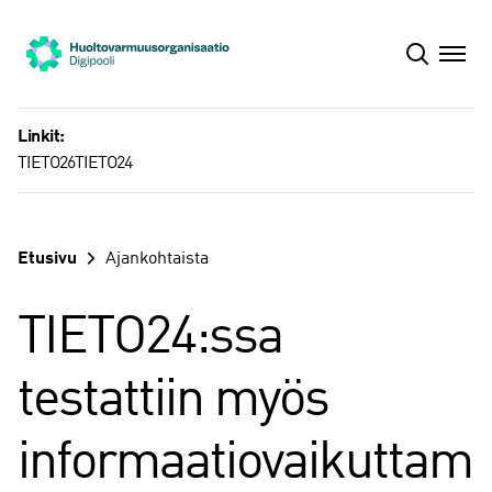
Siirry
sisältöön
Linkit:
TIETO26
TIETO24
Etusivu
Ajankohtaista
TIETO24:ssa
testattiin myös
informaatiovaikuttam