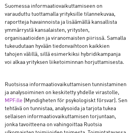
Suomessa informaatiovaikuttamiseen on
varauduttu tuottamalla yrityksille tilannekuvaa,
raportteja havainnoista ja lisäämällä kansallista
ymmärrystä kansalaisten, yritysten,
organisaatioiden ja viranomaisten piirissä. Samalla
tukeudutaan hyvään tiedonvaihtoon kaikkien
tahojen välillä, sillä esimerkiksi hybridikampanja
voi alkaa yrityksen liiketoiminnan horjuttamisesta.
Ruotsissa informaatiovaikuttamisen tunnistaminen
ja analysoiminen on keskitetty yhdelle virastolle,
MPF:lle
(Myndigheten för psykologiskt försvar). Sen
tehtävä on tunnistaa, analysoida ja tarjota tukea
sellaisen informaatiovaikuttamisen torjuntaan,
jonka tavoitteena on vahingoittaa Ruotsia
ulkomaisten toimijoiden toimesta. Toimintatavassa