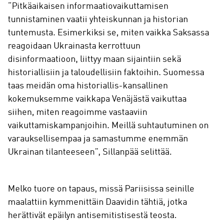
“Pitkäaikaisen informaatiovaikuttamisen
tunnistaminen vaatii yhteiskunnan ja historian
tuntemusta. Esimerkiksi se, miten vaikka Saksassa
reagoidaan Ukrainasta kerrottuun
disinformaatioon, liittyy maan sijaintiin sekä
historiallisiin ja taloudellisiin faktoihin. Suomessa
taas meidän oma historiallis-kansallinen
kokemuksemme vaikkapa Venäjästä vaikuttaa
siihen, miten reagoimme vastaaviin
vaikuttamiskampanjoihin. Meillä suhtautuminen on
varauksellisempaa ja samastumme enemmän
Ukrainan tilanteeseen”, Sillanpää selittää.
Melko tuore on tapaus, missä Pariisissa seinille
maalattiin kymmenittäin Daavidin tähtiä, jotka
herättivät epäilyn antisemitistisestä teosta.