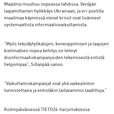
Maailma muuttuu nopeassa tahdissa. Venäjän
laajamittainen hyökkäys Ukrainaan, ja eri puolilla
maailmaa käynnissä olevat kriisit ovat lisänneet
systemaattista informaatiovaikuttamista.
“Myös tekoälytyökalujen, koneoppimisen ja laajojen
kielimallien nopea kehitys on tehnyt
disinformaatiokampanjoiden tekemisestä entistä
helpompaa”, Sillanpää sanoo.
“Vaikuttamiskampanjat ovat yhä vaikeammin
tunnistettavia ja entistäkin taitavammin laadittuja.”
Kolmipäiväisessä TIETO24-harjoituksessa