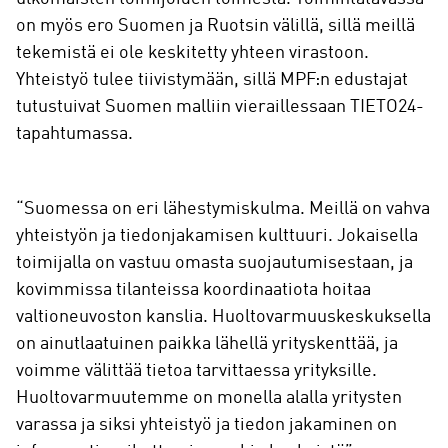
on myös ero Suomen ja Ruotsin välillä, sillä meillä
tekemistä ei ole keskitetty yhteen virastoon.
Yhteistyö tulee tiivistymään, sillä MPF:n edustajat
tutustuivat Suomen malliin vieraillessaan TIETO24-
tapahtumassa.
“Suomessa on eri lähestymiskulma. Meillä on vahva
yhteistyön ja tiedonjakamisen kulttuuri. Jokaisella
toimijalla on vastuu omasta suojautumisestaan, ja
kovimmissa tilanteissa koordinaatiota hoitaa
valtioneuvoston kanslia. Huoltovarmuuskeskuksella
on ainutlaatuinen paikka lähellä yrityskenttää, ja
voimme välittää tietoa tarvittaessa yrityksille.
Huoltovarmuutemme on monella alalla yritysten
varassa ja siksi yhteistyö ja tiedon jakaminen on