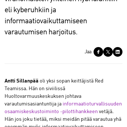
eli kyberuhkiin ja
informaatiovaikuttamiseen
varautumisen harjoitus.
J
Jaa
a
a
Antti Sillanpää
oli yksi sopan keittäjistä Red
Teamissa. Hän on siviilissä
Huoltovarmuuskeskuksen johtava
varautumisasiantuntija ja
informaatioturvallisuuden
osaamiskeskustoiminto -pilottihankkeen
vetäjä.
Hän jos joku tietää, miksi meidän pitää varautua yhä