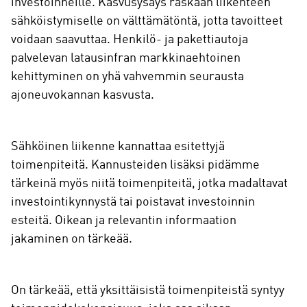
investoinneille. Kasvusysäys raskaan liikenteen
sähköistymiselle on välttämätöntä, jotta tavoitteet
voidaan saavuttaa. Henkilö- ja pakettiautoja
palvelevan latausinfran markkinaehtoinen
kehittyminen on yhä vahvemmin seurausta
ajoneuvokannan kasvusta.
Sähköinen liikenne kannattaa esitettyjä
toimenpiteitä. Kannusteiden lisäksi pidämme
tärkeinä myös niitä toimenpiteitä, jotka madaltavat
investointikynnystä tai poistavat investoinnin
esteitä. Oikean ja relevantin informaation
jakaminen on tärkeää.
On tärkeää, että yksittäisistä toimenpiteistä syntyy