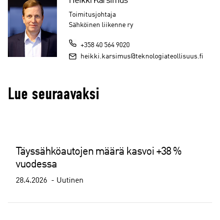
Heikki Karsimus
Toimitusjohtaja
Sähköinen liikenne ry
+358 40 564 9020
heikki.karsimus@teknologiateollisuus.fi
Lue seuraavaksi
Täyssähköautojen määrä kasvoi +38 %
vuodessa
28.4.2026
Uutinen