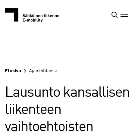
Siirry
sisältöön
Etusivu
Ajankohtaista
Lausunto kansallisen
liikenteen
vaihtoehtoisten