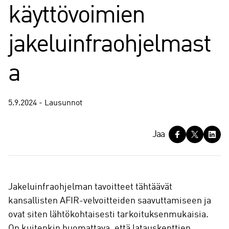
käyttövoimien
jakeluinfraohjelmast
a
5.9.2024 - Lausunnot
J
Jaa
a
a
Jakeluinfraohjelman tavoitteet tähtäävät
kansallisten AFIR-velvoitteiden saavuttamiseen ja
ovat siten lähtökohtaisesti tarkoituksenmukaisia.
On kuitenkin huomattava, että latauskenttien