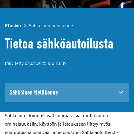
Etusivu
Sähköinen tieliikenne
Tietoa sähköautoilusta
Päivitetty 05.05.2025 klo 13:39
Sähköinen tieliikenne
Sähköautot kiinnostavat suomalaisia, mutta auton
ominaisuuksiin, käyttöön ja lataukseen liittyy myös
epäluuloja ja jopa vääriä tietoja. Uusi Sähköautoillen.fi-