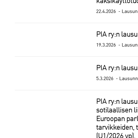
kaksikäyttötu
22.4.2026
Lausunn
PIA ry:n laus
19.3.2026
Lausunn
PIA ry:n lausu
5.3.2026
Lausunno
PIA ry:n laus
sotilaallisen
Euroopan parl
tarvikkeiden,
(U1/2026 vp).