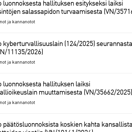
 luonnoksesta hallituksen esitykseksi laiksi
intöjen salassapidon turvaamisesta (VN/3571
ot ja kannanotot
o kyberturvallisuuslain (124/2025) seurannasta
(VN/11135/2026)
ot ja kannanotot
 luonnoksesta hallituksen laiksi
allioikeuslain muuttamisesta (VN/35662/2025
ot ja kannanotot
o päätösluonnoksista koskien kahta kansallista