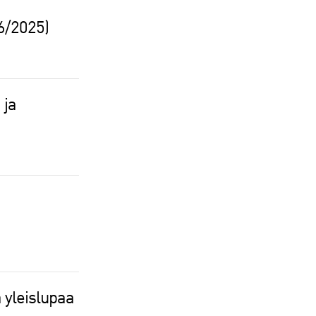
6/2025)
 ja
)
 yleislupaa