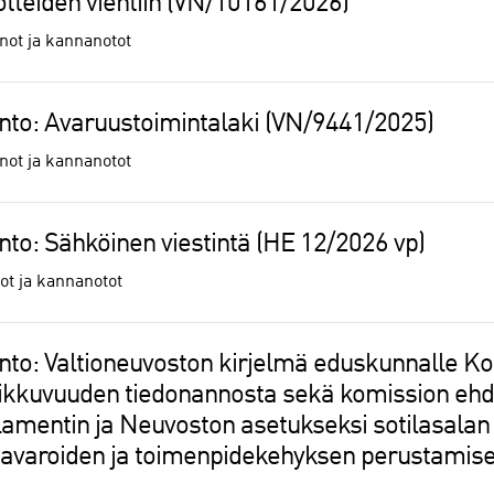
otteiden vientiin (VN/10161/2026)
ot ja kannanotot
unto: Avaruustoimintalaki (VN/9441/2025)
ot ja kannanotot
nto: Sähköinen viestintä (HE 12/2026 vp)
t ja kannanotot
unto: Valtioneuvoston kirjelmä eduskunnalle K
 liikkuvuuden tiedonannosta sekä komission eh
amentin ja Neuvoston asetukseksi sotilasalan
 tavaroiden ja toimenpidekehyksen perustamis