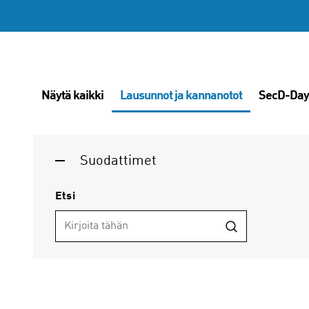
Näytä kaikki
Lausunnot ja kannanotot
SecD-Day
Suodattimet
Etsi