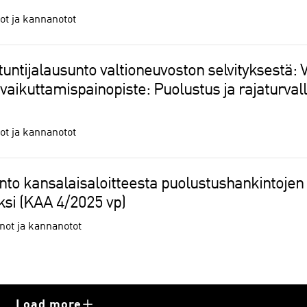
t ja kannanotot
tuntijalausunto valtioneuvoston selvityksestä:
aikuttamispainopiste: Puolustus ja rajaturval
t ja kannanotot
unto kansalaisaloitteesta puolustushankintojen
si (KAA 4/2025 vp)
ot ja kannanotot
Load more