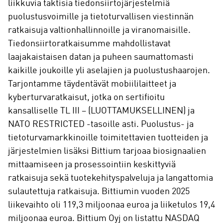
liikkuvia taktisia tiedonsiirtojärjestelmiä
puolustusvoimille ja tietoturvallisen viestinnän
ratkaisuja valtionhallinnoille ja viranomaisille.
Tiedonsiirtoratkaisumme mahdollistavat
laajakaistaisen datan ja puheen saumattomasti
kaikille joukoille yli aselajien ja puolustushaarojen.
Tarjontamme täydentävät mobiililaitteet ja
kyberturvaratkaisut, jotka on sertifioitu
kansalliselle TL III – (LUOTTAMUKSELLINEN) ja
NATO RESTRICTED -tasoille asti. Puolustus- ja
tietoturvamarkkinoille toimitettavien tuotteiden ja
järjestelmien lisäksi Bittium tarjoaa biosignaalien
mittaamiseen ja prosessointiin keskittyviä
ratkaisuja sekä tuotekehityspalveluja ja langattomia
sulautettuja ratkaisuja. Bittiumin vuoden 2025
liikevaihto oli 119,3 miljoonaa euroa ja liiketulos 19,4
miljoonaa euroa. Bittium Oyj on listattu NASDAQ