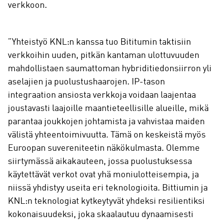
verkkoon.
”Yhteistyö KNL:n kanssa tuo Bititumin taktisiin
verkkoihin uuden, pitkän kantaman ulottuvuuden
mahdollistaen saumattoman hybriditiedonsiirron yli
aselajien ja puolustushaarojen. IP-tason
integraation ansiosta verkkoja voidaan laajentaa
joustavasti laajoille maantieteellisille alueille, mikä
parantaa joukkojen johtamista ja vahvistaa maiden
välistä yhteentoimivuutta. Tämä on keskeistä myös
Euroopan suvereniteetin näkökulmasta. Olemme
siirtymässä aikakauteen, jossa puolustuksessa
käytettävät verkot ovat yhä moniulotteisempia, ja
niissä yhdistyy useita eri teknologioita. Bittiumin ja
KNL:n teknologiat kytkeytyvät yhdeksi resilientiksi
kokonaisuudeksi, joka skaalautuu dynaamisesti