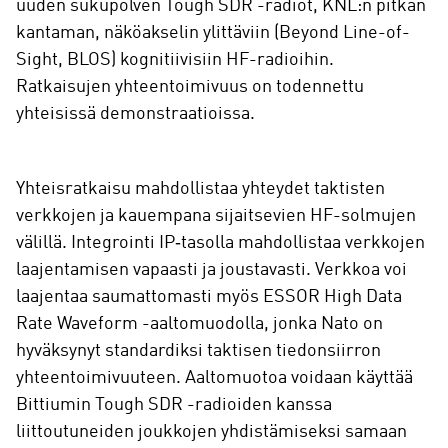
uuden sukupolven Tough SDR -radiot, KNL:n pitkän
kantaman, näköakselin ylittäviin (Beyond Line-of-
Sight, BLOS) kognitiivisiin HF-radioihin.
Ratkaisujen yhteentoimivuus on todennettu
yhteisissä demonstraatioissa.
Yhteisratkaisu mahdollistaa yhteydet taktisten
verkkojen ja kauempana sijaitsevien HF-solmujen
välillä. Integrointi IP‑tasolla mahdollistaa verkkojen
laajentamisen vapaasti ja joustavasti. Verkkoa voi
laajentaa saumattomasti myös ESSOR High Data
Rate Waveform -aaltomuodolla, jonka Nato on
hyväksynyt standardiksi taktisen tiedonsiirron
yhteentoimivuuteen. Aaltomuotoa voidaan käyttää
Bittiumin Tough SDR -radioiden kanssa
liittoutuneiden joukkojen yhdistämiseksi samaan