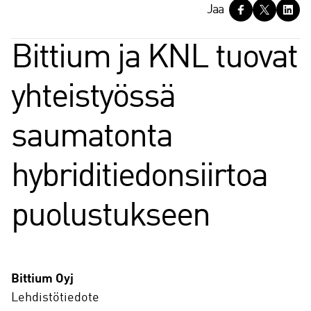
J
Jaa
a
a
Bittium ja KNL tuovat
yhteistyössä
saumatonta
hybriditiedonsiirtoa
puolustukseen
Bittium Oyj
Lehdistötiedote