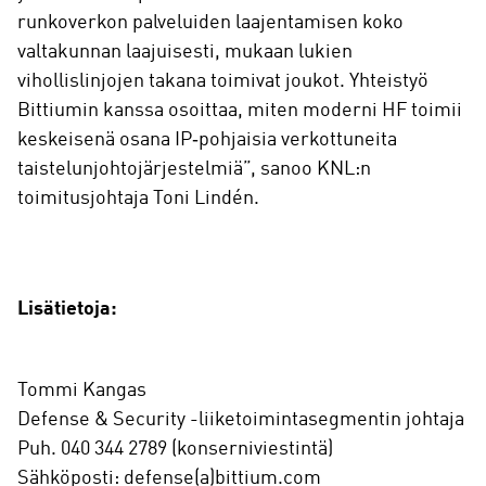
runkoverkon palveluiden laajentamisen koko
valtakunnan laajuisesti, mukaan lukien
vihollislinjojen takana toimivat joukot. Yhteistyö
Bittiumin kanssa osoittaa, miten moderni HF toimii
keskeisenä osana IP‑pohjaisia verkottuneita
taistelunjohtojärjestelmiä”, sanoo KNL:n
toimitusjohtaja Toni Lindén.
Lisätietoja:
Tommi Kangas
Defense & Security -liiketoimintasegmentin johtaja
Puh. 040 344 2789 (konserniviestintä)
Sähköposti: defense(a)bittium.com