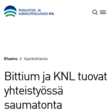
Siirry
sisältöön
Etusivu
Ajankohtaista
Bittium ja KNL tuovat
yhteistyössä
saumatonta