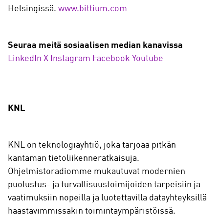
Helsingissä.
www.bittium.com
Seuraa meitä sosiaalisen median kanavissa
LinkedIn
X
Instagram
Facebook
Youtube
KNL
KNL on teknologiayhtiö, joka tarjoaa pitkän
kantaman tietoliikenneratkaisuja.
Ohjelmistoradiomme mukautuvat modernien
puolustus- ja turvallisuustoimijoiden tarpeisiin ja
vaatimuksiin nopeilla ja luotettavilla datayhteyksillä
haastavimmissakin toimintaympäristöissä.