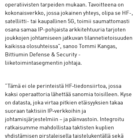
operatiivisten tarpeiden mukaan. Tavoitteena on
kokonaisverkko, jossa jokainen yhteys, olipa se HF-,
satelliitti- tai kaupallinen 5G, toimii saumattomasti
osana samaa IP-pohjaista arkkitehtuuria tarjoten
joukkojen johtamiseen jatkuvan tilannetietoisuuden
kaikissa olosuhteissa”, sanoo Tommi Kangas,
Bittiumin Defense & Security -
liiketoimintasegmentin johtaja.
”Tämä ei ole perinteistä HF‑tiedonsiirtoa, jossa
kaksi operaattoria lähettää sanomia toisilleen. Kyse
on datasta, joka virtaa pitkien etäisyyksien takaa
suoraan taktisiin IP‑verkkoihin ja
johtamisjärjestelmiin – ja päinvastoin. Integroitu
ratkaisumme mahdollistaa taktisten kuplien
yhdistämisen pirstaleisella taistelukentällä sekä