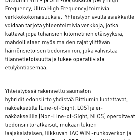
Bittiumin VHF- ja UHF-taajuuksilla (Very High
Frequency, Ultra High Frequency) toimivia
verkkokokonaisuuksia. Yhteistyön avulla asiakkaille
voidaan tarjota yhteentoimivia verkkoja, jotka
kattavat jopa tuhansien kilometrien etäisyyksiä,
mahdollistaen myös maiden rajat ylittävän
häiriönsietoisen tiedonsiirron, joka vahvistaa
tilannetietoisuutta ja tukee operatiivista
etulyöntiasemaa.
Yhteistyössä rakennettu saumaton
hybriditiedonsiirto yhdistää Bittiumin luotettavat,
näköakselilla (Line-of-Sight, LOS) ja ei-
näköakselilla (Non-Line-of-Sight, NLOS) operoitavat
tiedonsiirtoratkaisut, mukaan lukien
laajakaistaisen, liikkuvan TAC WIN -runkoverkon ja