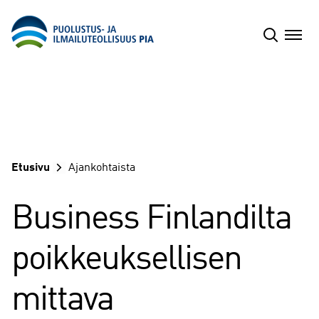
Siirry
sisältöön
Etusivu
Ajankohtaista
Business Finlandilta
poikkeuksellisen
mittava