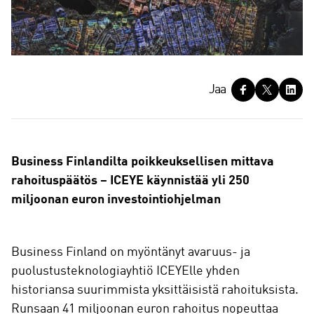
J
Jaa
a
a
Business Finlandilta poikkeuksellisen mittava
rahoituspäätös – ICEYE käynnistää yli 250
miljoonan euron investointiohjelman
Business Finland on myöntänyt avaruus- ja
puolustusteknologiayhtiö ICEYElle yhden
historiansa suurimmista yksittäisistä rahoituksista.
Runsaan 41 miljoonan euron rahoitus nopeuttaa