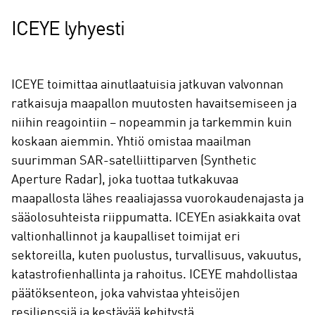
ICEYE lyhyesti
ICEYE toimittaa ainutlaatuisia jatkuvan valvonnan
ratkaisuja maapallon muutosten havaitsemiseen ja
niihin reagointiin – nopeammin ja tarkemmin kuin
koskaan aiemmin. Yhtiö omistaa maailman
suurimman SAR-satelliittiparven (Synthetic
Aperture Radar), joka tuottaa tutkakuvaa
maapallosta lähes reaaliajassa vuorokaudenajasta ja
sääolosuhteista riippumatta. ICEYEn asiakkaita ovat
valtionhallinnot ja kaupalliset toimijat eri
sektoreilla, kuten puolustus, turvallisuus, vakuutus,
katastrofienhallinta ja rahoitus. ICEYE mahdollistaa
päätöksenteon, joka vahvistaa yhteisöjen
resilienssiä ja kestävää kehitystä.