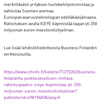
merkittävästi yrityksen tuotekehitystoimintaa ja
vahvistaa Suomen asemaa
Euroopan avaruusteknologian edelläkävijämaana.
Rahoituksen avulla ICEYE käynnistää laajan yli 250
miljoonan euron investointiohjelman.
Lue lisää lehdistötiedotteesta Business Finlandin
verkkosivuilla:
https://www.sttinfo.fi/tiedote/71275202/business-
finlandilta-poikkeuksellisen-mittava-
rahoituspaatos-iceye-kaynnistaa-yli-250-
miljoonan-euron-investointiohjelman?
publisherId=69819483&lang=fi