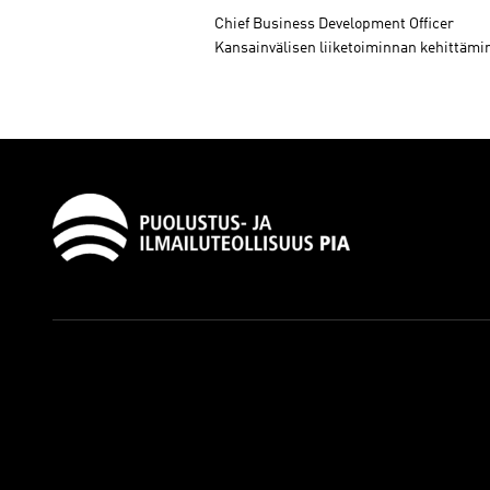
Chief Business Development Officer
Kansainvälisen liiketoiminnan kehittämi