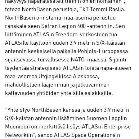
näkyvyys naparatasatellitteihin on erinomainen”,
toteaa NorthBasen perustaja, TkT Tommi Rasila.
NorthBasen omistama maa-asema perustuu
ranskalaiseen Safran Legion 400 -antenniin. Sen
liittäminen ATLASin Freedom-verkostoon tuo
ATLASille käyttöön uuden 3,9 metrin S/X-kaistan
antennin keskeisellä paikalla Pohjois-Euroopassa
sijaitsevassa turvallisessa NATO-maassa. Sijainti
täydentää strategisesti ATLASin toista napa-alueen
maa-asemaa Utqiagvikissa Alaskassa,
mahdollistaen laajemman ja jatkuvamman
kattavuuden yhtiöiden yhteisille asiakkaille.
”Yhteistyö NorthBasen kanssa ja uuden 3,9 metrin
S/X-kaistan antennin lisääminen Suomen Lappiin
Muonioon on merkittävä lisäys ATLASin Enterprise
Networkiin”, sanoo ATLAS Space Operationsin