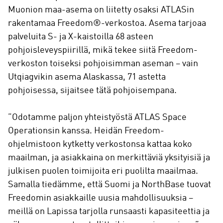
Muonion maa-asema on liitetty osaksi ATLASin
rakentamaa Freedom®-verkostoa. Asema tarjoaa
palveluita S- ja X-kaistoilla 68 asteen
pohjoisleveyspiirillä, mikä tekee siitä Freedom-
verkoston toiseksi pohjoisimman aseman – vain
Utqiagvikin asema Alaskassa, 71 astetta
pohjoisessa, sijaitsee tätä pohjoisempana.
”Odotamme paljon yhteistyöstä ATLAS Space
Operationsin kanssa. Heidän Freedom-
ohjelmistoon kytketty verkostonsa kattaa koko
maailman, ja asiakkaina on merkittäviä yksityisiä ja
julkisen puolen toimijoita eri puolilta maailmaa.
Samalla tiedämme, että Suomi ja NorthBase tuovat
Freedomin asiakkaille uusia mahdollisuuksia –
meillä on Lapissa tarjolla runsaasti kapasiteettia ja