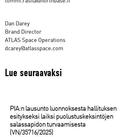
tommi.rasila@northbase.fi
Dan Darey
Brand Director
ATLAS Space Operations
dcarey@atlasspace.com
Lue seuraavaksi
PIA:n lausunto luonnoksesta hallituksen
esitykseksi laiksi puolustuskeksintöjen
salassapidon turvaamisesta
(VN/35716/2025)