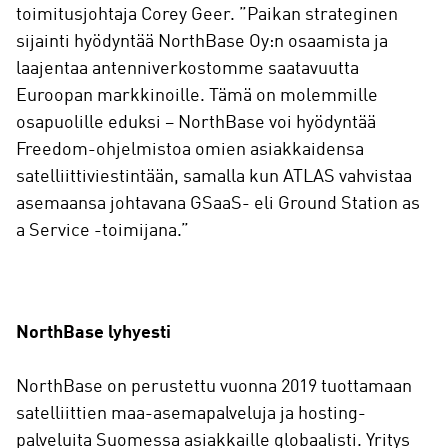
toimitusjohtaja Corey Geer. ”Paikan strateginen
sijainti hyödyntää NorthBase Oy:n osaamista ja
laajentaa antenniverkostomme saatavuutta
Euroopan markkinoille. Tämä on molemmille
osapuolille eduksi – NorthBase voi hyödyntää
Freedom-ohjelmistoa omien asiakkaidensa
satelliittiviestintään, samalla kun ATLAS vahvistaa
asemaansa johtavana GSaaS- eli Ground Station as
a Service -toimijana.”
NorthBase lyhyesti
NorthBase on perustettu vuonna 2019 tuottamaan
satelliittien maa-asemapalveluja ja hosting-
palveluita Suomessa asiakkaille globaalisti. Yritys