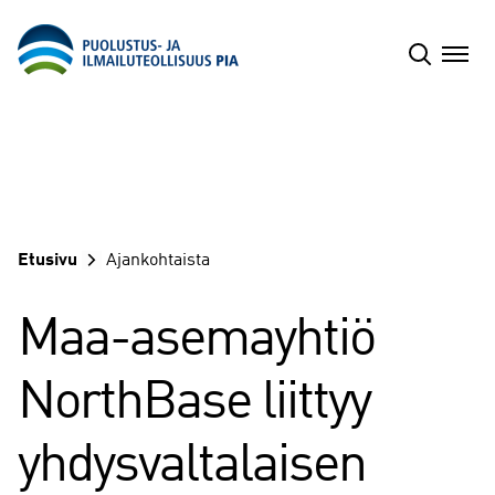
Siirry
sisältöön
Etusivu
Ajankohtaista
Maa-asemayhtiö
NorthBase liittyy
yhdysvaltalaisen