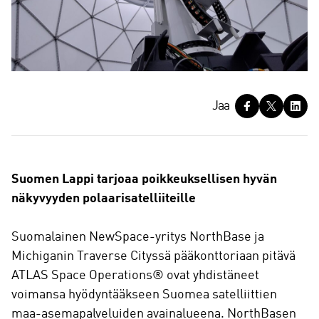
J
Jaa
a
a
Suomen Lappi tarjoaa poikkeuksellisen hyvän
näkyvyyden polaarisatelliiteille
Suomalainen NewSpace-yritys NorthBase ja
Michiganin Traverse Cityssä pääkonttoriaan pitävä
ATLAS Space Operations® ovat yhdistäneet
voimansa hyödyntääkseen Suomea satelliittien
maa-asemapalveluiden avainalueena. NorthBasen