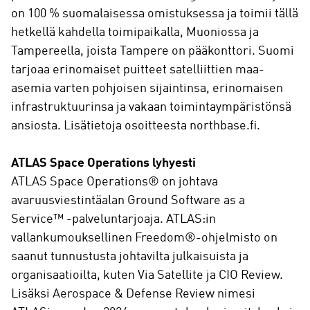
on 100 % suomalaisessa omistuksessa ja toimii tällä
hetkellä kahdella toimipaikalla, Muoniossa ja
Tampereella, joista Tampere on pääkonttori. Suomi
tarjoaa erinomaiset puitteet satelliittien maa-
asemia varten pohjoisen sijaintinsa, erinomaisen
infrastruktuurinsa ja vakaan toimintaympäristönsä
ansiosta. Lisätietoja osoitteesta northbase.fi.
ATLAS Space Operations lyhyesti
ATLAS Space Operations® on johtava
avaruusviestintäalan Ground Software as a
Service™ -palveluntarjoaja. ATLAS:in
vallankumouksellinen Freedom®-ohjelmisto on
saanut tunnustusta johtavilta julkaisuista ja
organisaatioilta, kuten Via Satellite ja CIO Review.
Lisäksi Aerospace & Defense Review nimesi