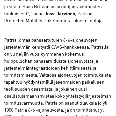
käytössä oleva Patria 6×6 rakennetaan paikallisesti
ja sitä tuetaan Britannian armeijan vaatimusten
mukaisesti”, sanoo
Jussi Järvinen
, Patrian
Protected Mobility -liiketoiminta-alueen johtaja.
Patria johtaa panssaroitujen 6×6-ajoneuvojen
järjestelmän kehitystä CAVS-hankkeessa. Patrialla
on yli neljän vuosikymmenen kokemus
huippuluokan panssaroiduista ajoneuvoista ja
järjestelmäintegraatioiden kehittämisestä ja
toimittamisesta. Valtaosa ajoneuvojen toimituksista
tapahtuu hyödyntämällä jäsenmaiden paikallisen
teollisuuden osaamista, ja jokainen uusi
osallistujamaa vahvistaa koko yhteistyöjärjestelmän
toimitusvarmuutta. Patria on saanut tilauksia jo yli
1000 Patria 6×6 -ajoneuvosta, ja on toimittanut yli