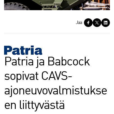
J
Jaa
a
a
Patria ja Babcock
sopivat CAVS-
ajoneuvovalmistukse
en liittyvästä