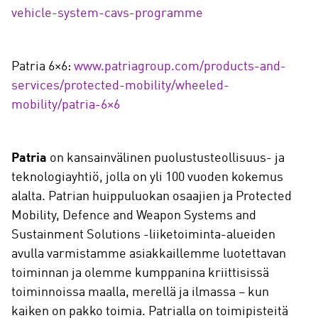
vehicle-system-cavs-programme
Patria 6×6:
www.patriagroup.com/products-and-
services/protected-mobility/wheeled-
mobility/patria-6×6
Patria
on kansainvälinen puolustusteollisuus- ja
teknologiayhtiö, jolla on yli 100 vuoden kokemus
alalta. Patrian huippuluokan osaajien ja Protected
Mobility, Defence and Weapon Systems and
Sustainment Solutions -liiketoiminta-alueiden
avulla varmistamme asiakkaillemme luotettavan
toiminnan ja olemme kumppanina kriittisissä
toiminnoissa maalla, merellä ja ilmassa – kun
kaiken on pakko toimia. Patrialla on toimipisteitä