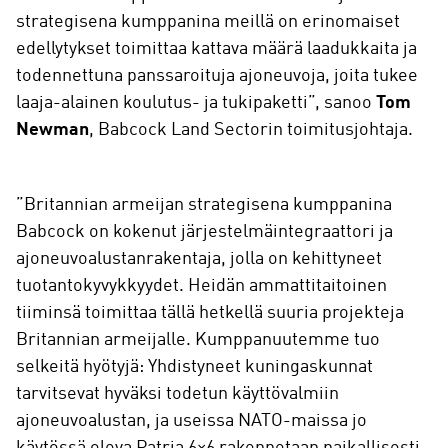
strategisena kumppanina meillä on erinomaiset
edellytykset toimittaa kattava määrä laadukkaita ja
todennettuna panssaroituja ajoneuvoja, joita tukee
laaja-alainen koulutus- ja tukipaketti”, sanoo
Tom
Newman
, Babcock Land Sectorin toimitusjohtaja.
”Britannian armeijan strategisena kumppanina
Babcock on kokenut järjestelmäintegraattori ja
ajoneuvoalustanrakentaja, jolla on kehittyneet
tuotantokyvykkyydet. Heidän ammattitaitoinen
tiiminsä toimittaa tällä hetkellä suuria projekteja
Britannian armeijalle. Kumppanuutemme tuo
selkeitä hyötyjä: Yhdistyneet kuningaskunnat
tarvitsevat hyväksi todetun käyttövalmiin
ajoneuvoalustan, ja useissa NATO-maissa jo