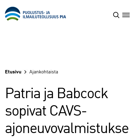
Siirry
sisältöön
Etusivu
Ajankohtaista
Patria ja Babcock
sopivat CAVS-
ajoneuvovalmistukse