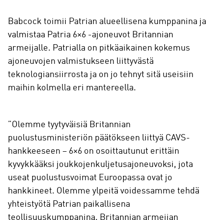
Babcock toimii Patrian alueellisena kumppanina ja
valmistaa Patria 6×6 -ajoneuvot Britannian
armeijalle. Patrialla on pitkäaikainen kokemus
ajoneuvojen valmistukseen liittyvästä
teknologiansiirrosta ja on jo tehnyt sitä useisiin
maihin kolmella eri mantereella.
”Olemme tyytyväisiä Britannian
puolustusministeriön päätökseen liittyä CAVS-
hankkeeseen – 6×6 on osoittautunut erittäin
kyvykkääksi joukkojenkuljetusajoneuvoksi, jota
useat puolustusvoimat Euroopassa ovat jo
hankkineet. Olemme ylpeitä voidessamme tehdä
yhteistyötä Patrian paikallisena
teollisuuskumppanina. Britannian armeijan