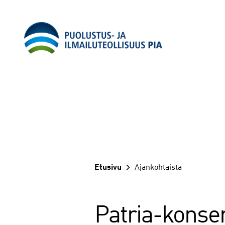
Siirry
sisältöön
Etusivu
Ajankohtaista
Patria-konse