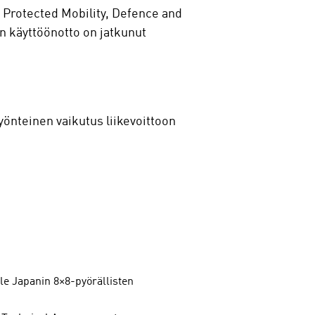
 Protected Mobility, Defence and
n käyttöönotto on jatkunut
yönteinen vaikutus liikevoittoon
e Japanin 8×8-pyörällisten