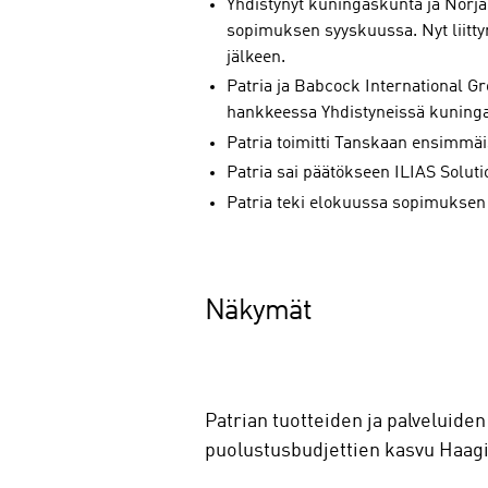
Yhdistynyt kuningaskunta ja Norja
sopimuksen syyskuussa. Nyt liitt
jälkeen.
Patria ja Babcock International 
hankkeessa Yhdistyneissä kuning
Patria toimitti Tanskaan ensimmäi
Patria sai päätökseen ILIAS Soluti
Patria teki elokuussa sopimuksen
Näkymät
Patrian tuotteiden ja palveluid
puolustusbudjettien kasvu Haag