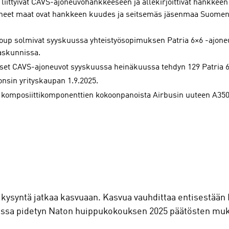
 liittyivät CAVS-ajoneuvohankkeeseen ja allekirjoittivat hankke
yneet maat ovat hankkeen kuudes ja seitsemäs jäsenmaa Suomen,
Group solmivat syyskuussa yhteistyösopimuksen Patria 6×6 -ajon
askunnissa.
set CAVS-ajoneuvot syyskuussa heinäkuussa tehdyn 129 Patria 6
onsin yrityskaupan 1.9.2025.
 komposiittikomponenttien kokoonpanoista Airbusin uuteen A35
en kysyntä jatkaa kasvuaan. Kasvua vauhdittaa entisestä
issa pidetyn Naton huippukokouksen 2025 päätösten muk