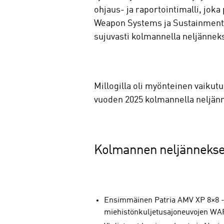
ohjaus- ja raportointimalli, jo
Weapon Systems ja Sustainment S
sujuvasti kolmannella neljänneks
Millogilla oli myönteinen vaikut
vuoden 2025 kolmannella neljänn
Kolmannen neljännekse
Ensimmäinen Patria AMV XP 8×8 -p
miehistönkuljetusajoneuvojen WA