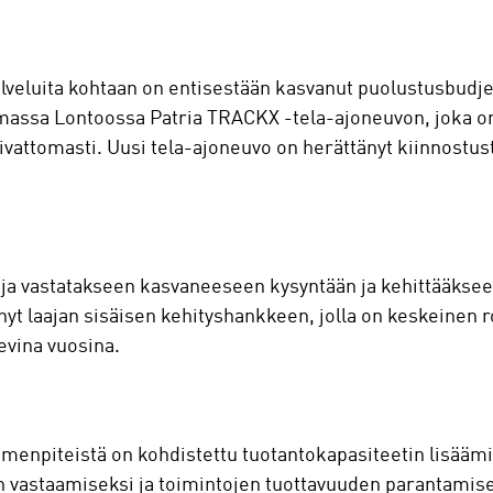
palveluita kohtaan on entisestään kasvanut puolustusbud
umassa Lontoossa Patria TRACKX -tela-ajoneuvon, joka o
vattomasti. Uusi tela-ajoneuvo on herättänyt kiinnostust
teja vastatakseen kasvaneeseen kysyntään ja kehittääkse
änyt laajan sisäisen kehityshankkeen, jolla on keskeinen 
evina vuosina.
oimenpiteistä on kohdistettu tuotantokapasiteetin lisää
 vastaamiseksi ja toimintojen tuottavuuden parantamisek