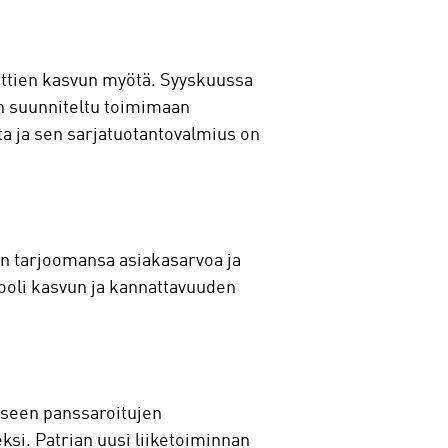
jettien kasvun myötä. Syyskuussa
n suunniteltu toimimaan
a ja sen sarjatuotantovalmius on
en tarjoomansa asiakasarvoa ja
rooli kasvun ja kannattavuuden
miseen panssaroitujen
si. Patrian uusi liiketoiminnan