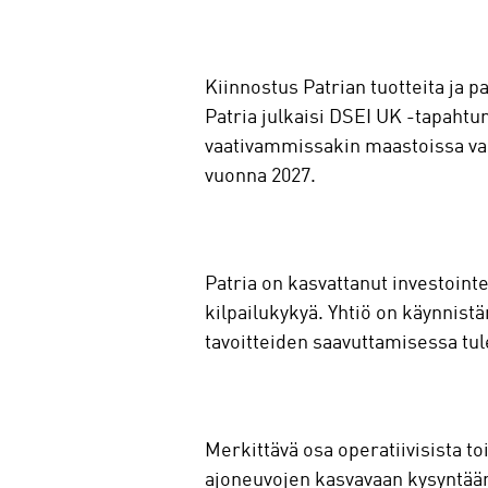
Kiinnostus Patrian tuotteita ja 
Patria julkaisi DSEI UK -tapaht
vaativammissakin maastoissa vai
vuonna 2027.
Patria on kasvattanut investoin
kilpailukykyä. Yhtiö on käynnist
tavoitteiden saavuttamisessa tul
Merkittävä osa operatiivisista t
ajoneuvojen kasvavaan kysyntään