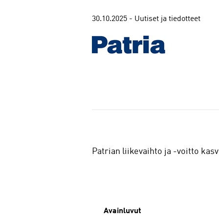
30.10.2025 - Uutiset ja tiedotteet
J
a
a
Patrian liikevaihto ja -voitto ka
Avainluvut