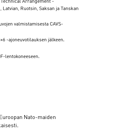
en Technical Arrangement -
 Latvian, Ruotsin, Saksan ja Tanskan
euvojen valmistamisesta CAVS-
×6 -ajoneuvotilauksen jälkeen.
0F-lentokoneeseen.
än Euroopan Nato-maiden
aisesti.