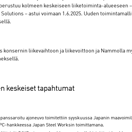
ka perustuu kolmeen keskeiseen liiketoiminta-alueeseen –
olutions – astui voimaan 1.6.2025. Uuden toimintamalli
ellä.
us konsernin liikevaihtoon ja liikevoittoon ja Nammolla m
eksellä.
n keskeiset tapahtumat
anssaroitu ajoneuvo toimitettiin syyskuussa Japanin maavoimill
PC-hankkeessa Japan Steel Worksin toimittamana.