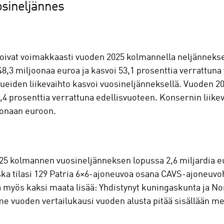
sineljännes
svoivat voimakkaasti vuoden 2025 kolmannella neljänneksel
48,3 miljoonaa euroa ja kasvoi 53,1 prosenttia verrattun
ueiden liikevaihto kasvoi vuosineljänneksellä. Vuoden 202
4 prosenttia verrattuna edellisvuoteen. Konsernin liikevo
oonaan euroon.
2025 kolmannen vuosineljänneksen lopussa 2,6 miljardia 
ska tilasi 129 Patria 6×6-ajoneuvoa osana CAVS-ajoneu
lä myös kaksi maata lisää: Yhdistynyt kuningaskunta ja N
me vuoden vertailukausi vuoden alusta pitää sisällään m