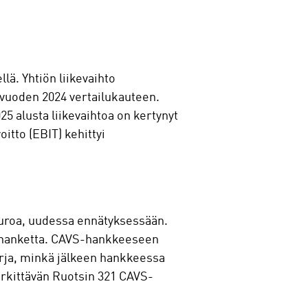
lä. Yhtiön liikevaihto
a vuoden 2024 vertailukauteen.
5 alusta liikevaihtoa on kertynyt
itto (EBIT) kehittyi
euroa, uudessa ennätyksessään.
vohanketta. CAVS-hankkeeseen
orja, minkä jälkeen hankkeessa
erkittävän Ruotsin 321 CAVS-