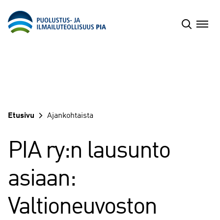
Siirry
sisältöön
Etusivu
Ajankohtaista
PIA ry:n lausunto
asiaan:
Valtioneuvoston