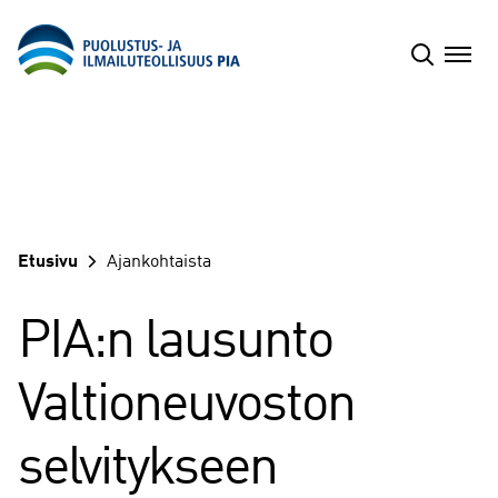
Siirry
sisältöön
Etusivu
Ajankohtaista
PIA:n lausunto
Valtioneuvoston
selvitykseen