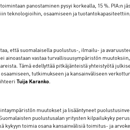
otoimintaan panostaminen pysyi korkealla, 15 %. PIA:n jäs
siin teknologioihin, osaamiseen ja tuotantokapasiteettiin
taa, että suomalaisella puolustus-, ilmailu- ja avaruuste
la ei ainoastaan vastaa turvallisuusympäristön muutoksi
eista. Tämä edellyttää pitkäjänteistä yhteistyötä julkisen
n, osaamiseen, tutkimukseen ja kansainväliseen verkot
sihteeri
Tuija Karanko
.
mintaympäristön muutokset ja lisääntyneet puolustusinves
 Suomalaisten puolustusalan yritysten kilpailukyky peru
ä kykyyn toimia osana kansainvälisiä toimitus- ja arvoke