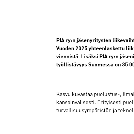
J
a
a
PIA ry:n jäsenyritysten liikevai
Vuoden 2025 yhteenlaskettu liike
viennistä
.
Lisäksi PIA ry:n jäsen
työllistävyys Suomessa on 35 0
Kasvu kuvastaa puolustus-, ilmai
kansainvälisesti. Erityisesti pu
turvallisuusympäristön ja teknol