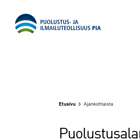
Siirry
sisältöön
Etusivu
Ajankohtaista
Puolustusalan