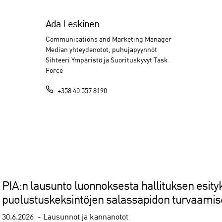
Ada Leskinen
Communications and Marketing Manager
Median yhteydenotot, puhujapyynnöt
Sihteeri Ympäristö ja Suorituskyvyt Task
Force
+358 40 557 8190
PIA:n lausunto luonnoksesta hallituksen esityk
puolustuskeksintöjen salassapidon turvaami
30.6.2026
Lausunnot ja kannanotot