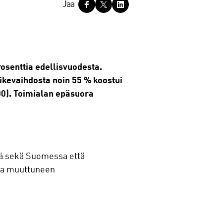
Jaa
rosenttia edellisvuodesta.
Liikevaihdosta noin 55 % koostui
000). Toimialan epäsuora
stä sekä Suomessa että
ana muuttuneen