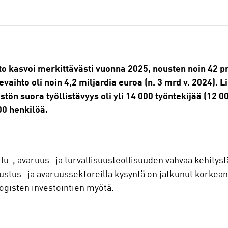
hto kasvoi merkittävästi vuonna 2025, nousten noin 42 p
vaihto oli noin 4,2 miljardia euroa (n. 3 mrd v. 2024). 
istön suora työllistävyys oli yli 14 000 työntekijää (12 
00 henkilöä.
lu-, avaruus- ja turvallisuusteollisuuden vahvaa kehity
olustus- ja avaruussektoreilla kysyntä on jatkunut korke
ogisten investointien myötä.