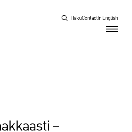
Top
Haku
Contact
In English
makkaasti –