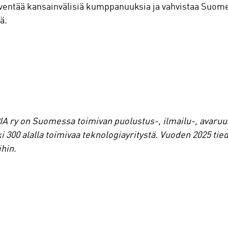
syventää kansainvälisiä kumppanuuksia ja vahvistaa Suom
ä.
PIA ry on Suomessa toimivan puolustus-, ilmailu-, avaruu
ki 300 alalla toimivaa teknologiayritystä. Vuoden 2025 tie
ihin.