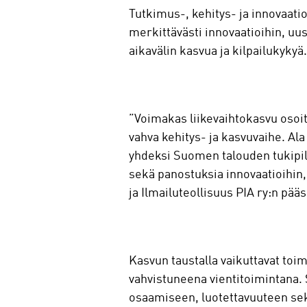
Tutkimus-, kehitys- ja innovaati
merkittävästi innovaatioihin, uu
aikavälin kasvua ja kilpailukykyä.
”Voimakas liikevaihtokasvu osoit
vahva kehitys- ja kasvuvaihe. A
yhdeksi Suomen talouden tukipilar
sekä panostuksia innovaatioihi
ja Ilmailuteollisuus PIA ry:n pää
Kasvun taustalla vaikuttavat toi
vahvistuneena vientitoimintana.
osaamiseen, luotettavuuteen sek