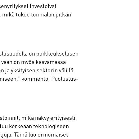
enyritykset investoivat
, mikä tukee toimialan pitkän
ollisuudella on poikkeuksellisen
in, vaan on myös kasvamassa
 ja yksityisen sektorin välillä
tumiseen,” kommentoi Puolustus-
toinnit, mikä näkyy erityisesti
stuu korkeaan teknologiseen
tjuja. Tämä luo erinomaiset