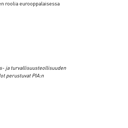
en roolia eurooppalaisessa
s- ja turvallisuusteollisuuden
dot perustuvat PIA:n