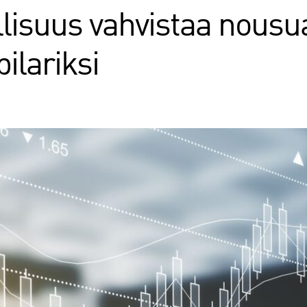
llisuus vahvistaa nou
ilariksi