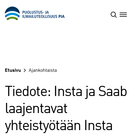
Siirry
sisältöön
Etusivu
Ajankohtaista
Tiedote: Insta ja Saab
laajentavat
yhteistyötään Insta