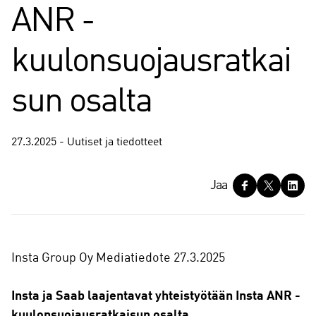
ANR -
kuulonsuojausratkai
sun osalta
27.3.2025 - Uutiset ja tiedotteet
J
Jaa
a
a
Insta Group Oy Mediatiedote 27.3.2025
Insta ja Saab laajentavat yhteistyötään Insta ANR -
kuulonsuojausratkaisun osalta