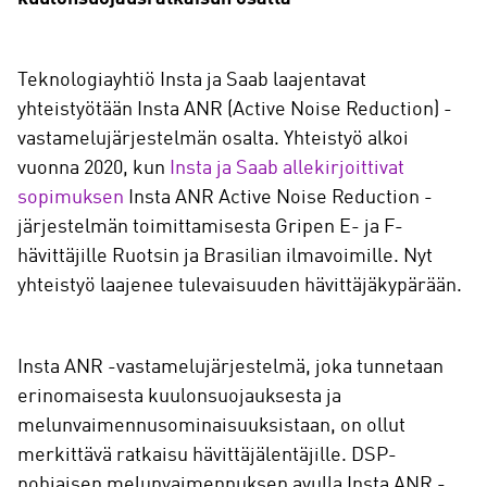
Teknologiayhtiö Insta ja Saab laajentavat
yhteistyötään Insta ANR (Active Noise Reduction) -
vastamelujärjestelmän osalta. Yhteistyö alkoi
vuonna 2020, kun
Insta ja Saab allekirjoittivat
sopimuksen
Insta ANR Active Noise Reduction -
järjestelmän toimittamisesta Gripen E- ja F-
hävittäjille Ruotsin ja Brasilian ilmavoimille. Nyt
yhteistyö laajenee tulevaisuuden hävittäjäkypärään.
Insta ANR -vastamelujärjestelmä, joka tunnetaan
erinomaisesta kuulonsuojauksesta ja
melunvaimennusominaisuuksistaan, on ollut
merkittävä ratkaisu hävittäjälentäjille. DSP-
pohjaisen melunvaimennuksen avulla Insta ANR -