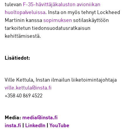
tulevan
F-35-hävittäjäkaluston avioniikan
huoltopalveluissa
. Insta on myös tehnyt Lockheed
Martinin kanssa
sopimuksen
sotilaskäyttöön
tarkoitetun tiedonsuodatusratkaisun
kehittämisestä.
Lisätiedot:
Ville Kettula, Instan ilmailun liiketoimintajohtaja
ville.kettula@insta.fi
+358 40 869 4522
Media:
media@insta.fi
insta.fi
|
LinkedIn
|
YouTube