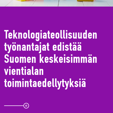
d
e
)
Teknologiateollisuuden
työnantajat edistää
Suomen keskeisimmän
vientialan
toimintaedellytyksiä