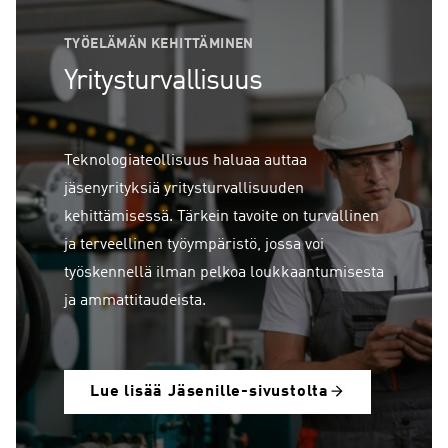
TYÖELÄMÄN KEHITTÄMINEN
Yritysturvallisuus
Teknologiateollisuus haluaa auttaa
jäsenyrityksiä yritysturvallisuuden
kehittämisessä. Tärkein tavoite on turvallinen
ja terveellinen työympäristö, jossa voi
työskennellä ilman pelkoa loukkaantumisesta
ja ammattitaudeista.
Lue lisää Jäsenille-sivustolta