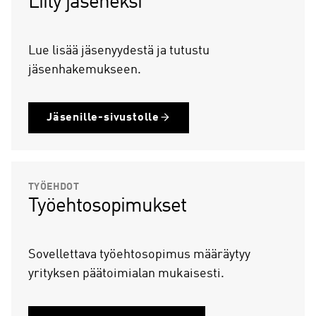
Liity jäseneksi
Lue lisää jäsenyydestä ja tutustu
jäsenhakemukseen.
Jäsenille-sivustolle
TYÖEHDOT
Työehtosopimukset
Sovellettava työehtosopimus määräytyy
yrityksen päätoimialan mukaisesti.