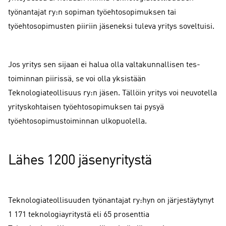
työnantajat ry:n sopiman työehtosopimuksen tai
työehtosopimusten piiriin jäseneksi tuleva yritys soveltuisi.
Jos yritys sen sijaan ei halua olla valtakunnallisen tes-
toiminnan piirissä, se voi olla yksistään
Teknologiateollisuus ry:n jäsen. Tällöin yritys voi neuvotella
yrityskohtaisen työehtosopimuksen tai pysyä
työehtosopimustoiminnan ulkopuolella.
Lähes 1200 jäsenyritystä
Teknologiateollisuuden työnantajat ry:hyn on järjestäytynyt
1 171 teknologiayritystä eli 65 prosenttia