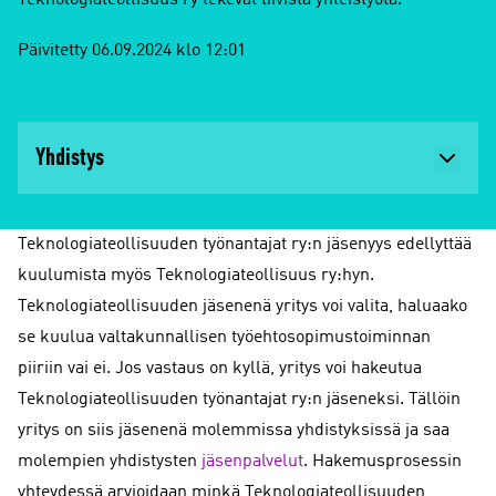
Teknologiateollisuus ry tekevät tiivistä yhteistyötä.
Päivitetty 06.09.2024 klo 12:01
Yhdistys
Teknologiateollisuuden työnantajat ry:n jäsenyys edellyttää
kuulumista myös Teknologiateollisuus ry:hyn.
Teknologiateollisuuden jäsenenä yritys voi valita, haluaako
se kuulua valtakunnallisen työehtosopimustoiminnan
piiriin vai ei. Jos vastaus on kyllä, yritys voi hakeutua
Teknologiateollisuuden työnantajat ry:n jäseneksi. Tällöin
yritys on siis jäsenenä molemmissa yhdistyksissä ja saa
molempien yhdistysten
jäsenpalvelut
. Hakemusprosessin
yhteydessä arvioidaan minkä Teknologiateollisuuden