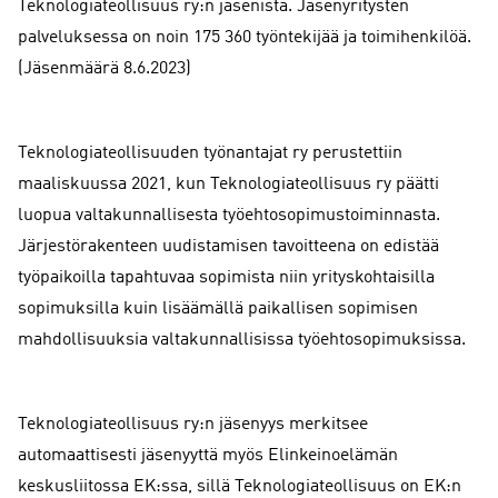
Teknologiateollisuus ry:n jäsenistä. Jäsenyritysten
palveluksessa on noin 175 360 työntekijää ja toimihenkilöä.
(Jäsenmäärä 8.6.2023)
Teknologiateollisuuden työnantajat ry perustettiin
maaliskuussa 2021, kun Teknologiateollisuus ry päätti
luopua valtakunnallisesta työehtosopimustoiminnasta.
Järjestörakenteen uudistamisen tavoitteena on edistää
työpaikoilla tapahtuvaa sopimista niin yrityskohtaisilla
sopimuksilla kuin lisäämällä paikallisen sopimisen
mahdollisuuksia valtakunnallisissa työehtosopimuksissa.
Teknologiateollisuus ry:n jäsenyys merkitsee
automaattisesti jäsenyyttä myös Elinkeinoelämän
keskusliitossa EK:ssa, sillä Teknologiateollisuus on EK:n