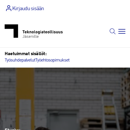
Siirry
Kirjaudu sisään
sisältöön
Haetuimmat sisällöt:
Työsuhdepalvelut
Työehtosopimukset