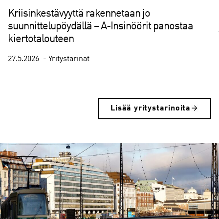
Kriisinkestävyyttä rakennetaan jo
suunnittelupöydällä – A-Insinöörit panostaa
kiertotalouteen
27.5.2026
Yritystarinat
(
C
Lisää yritystarinoita
u
r
r
e
n
t
s
l