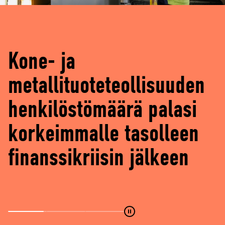
d
e
)
Kone- ja
Selvitys:
metallituoteteollisuuden
Teknologiateollisuuden
henkilöstömäärä palasi
osaajatarpeesta jopa 74
korkeimmalle tasolleen
% kohdistuu
finanssikriisin jälkeen
korkeakoulutettuihin