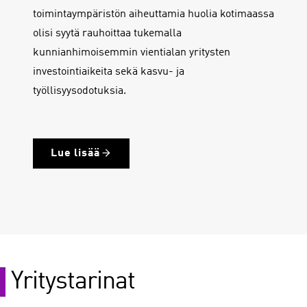
T&K-toiminnan kiihdyttämisessä ja osaamistason
nostossa vauhti kesken. Epävarman
toimintaympäristön aiheuttamia huolia kotimaassa
olisi syytä rauhoittaa tukemalla
kunnianhimoisemmin vientialan yritysten
investointiaikeita sekä kasvu- ja
työllisyysodotuksia.
Lue lisää