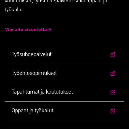
muassa ajankohtaiset jäsenuutiset, tapahtumat ja
koulutukset, työsuhdepalvelut sekä oppaat ja
työkalut.
Vieraile sivustolla
Työsuhdepalvelut
Työehtosopimukset
Tapahtumat ja koulutukset
Oppaat ja työkalut