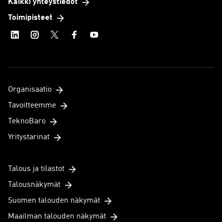
Ota yhteyttä
Kaikki yhteystiedot
Toimipisteet
Organisaatio
Tavoitteemme
TeknoBaro
Yritystarinat
Talous ja tilastot
Talousnäkymät