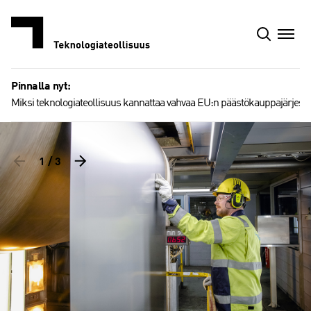
Siirry
sisältöön
Pinnalla nyt:
Miksi teknologiateollisuus kannattaa vahvaa EU:n päästökauppajärjest
(
C
2
/
3
u
r
r
e
n
t
s
l
i