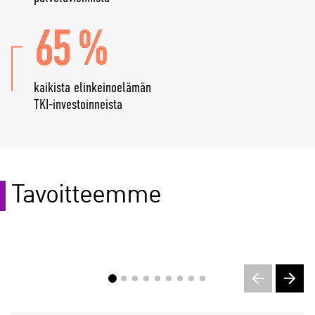
Suomen tavara- ja
palveluviennistä
65 %
kaikista elinkeinoelämän
TKI-investoinneista
Tavoitteemme