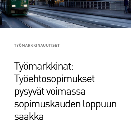
i
d
e
)
TYÖMARKKINAUUTISET
Työmarkkinat:
Työehtosopimukset
pysyvät voimassa
sopimuskauden loppuun
saakka