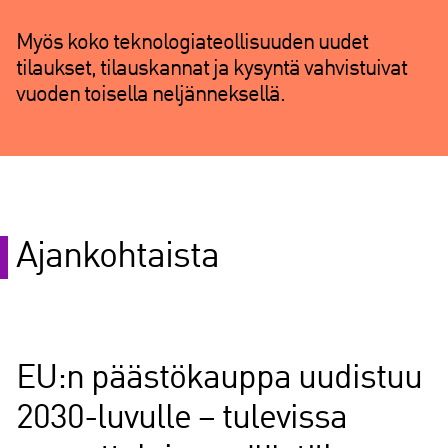
Etlan mukaan Suomen bruttokansantuote
kasvaisi vuosittain jopa 0,6 prosenttia
enemmän, jos teknologiateollisuuden
Myös koko teknologiateollisuuden uudet
työvoimatarpeeseen pystytään vastaamaan
tilaukset, tilauskannat ja kysyntä vahvistuivat
verrattuna tilanteeseen, jossa osaajia ei
vuoden toisella neljänneksellä.
saataisi.
Ajankohtaista
EU:n päästökauppa uudistuu