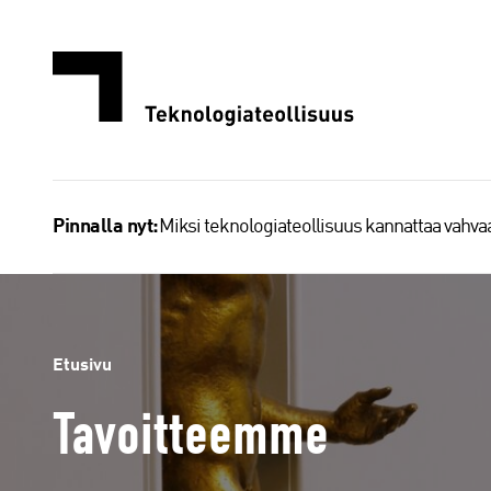
Siirry
sisältöön
Miksi teknologiateollisuus kannattaa vahv
Pinnalla nyt:
Etusivu
Tavoitteemme