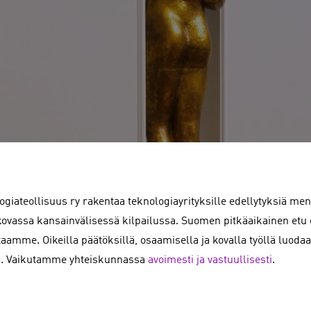
ogiateollisuus ry rakentaa teknologiayrityksille edellytyksiä men
kovassa kansainvälisessä kilpailussa. Suomen pitkäaikainen etu 
taamme. Oikeilla päätöksillä, osaamisella ja kovalla työllä luo
. Vaikutamme yhteiskunnassa
avoimesti ja vastuullisesti
.