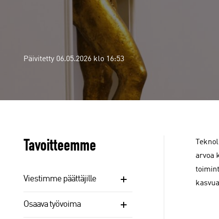
Päivitetty 06.05.2026 klo 16:53
Tavoitteemme
Teknol
arvoa 
toimin
Viestimme päättäjille
kasvua
Osaava työvoima