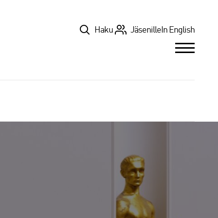
Top
Haku
Jäsenille
In English