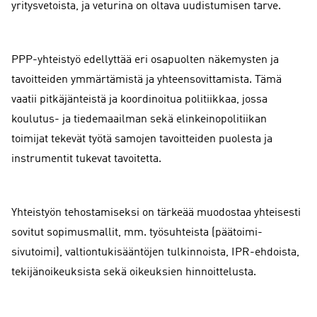
yritysvetoista, ja veturina on oltava uudistumisen tarve.
PPP-yhteistyö edellyttää eri osapuolten näkemysten ja
tavoitteiden ymmärtämistä ja yhteensovittamista. Tämä
vaatii pitkäjänteistä ja koordinoitua politiikkaa, jossa
koulutus- ja tiedemaailman sekä elinkeinopolitiikan
toimijat tekevät työtä samojen tavoitteiden puolesta ja
instrumentit tukevat tavoitetta.
Yhteistyön tehostamiseksi on tärkeää muodostaa yhteisesti
sovitut sopimusmallit, mm. työsuhteista (päätoimi-
sivutoimi), valtiontukisääntöjen tulkinnoista, IPR-ehdoista,
tekijänoikeuksista sekä oikeuksien hinnoittelusta.