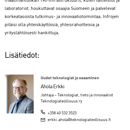
maailmanluokan TKI-infrastruktuurit, kuten laitteistot ja
laboratoriot, houkuttavat osaajia Suomeen ja palvelevat
korkeatasoista tutkimus- ja innovaatiotoimintaa. Infrojen
pitäisi olla yhteiskäyttöisiä, yhteisrahoitteisia ja
yrityslähtöisesti hankittuja.
Lisätiedot:
Uudet teknologiat ja osaaminen
Ahola Erkki
Johtaja – Teknologiat, tieto ja innovaatiot
Teknologiateollisuus ry
+358 40 532 3525
erkki.ahola@teknologiateollisuus.fi