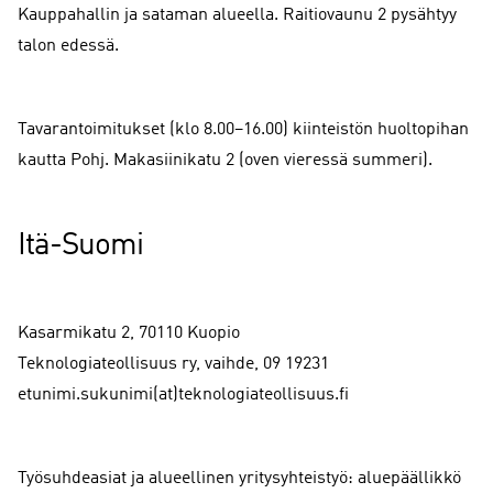
Kauppahallin ja sataman alueella. Raitiovaunu 2 pysähtyy
talon edessä.
Tavarantoimitukset (klo 8.00–16.00) kiinteistön huoltopihan
kautta Pohj. Makasiinikatu 2 (oven vieressä summeri).
Itä-Suomi
Kasarmikatu 2, 70110 Kuopio
Teknologiateollisuus ry, vaihde, 09 19231
etunimi.sukunimi(at)teknologiateollisuus.fi
Työsuhdeasiat ja alueellinen yritysyhteistyö: aluepäällikkö