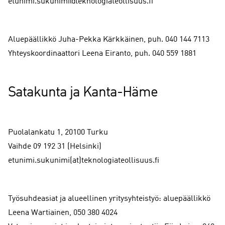
etunimi.sukunimi@teknologiateollisuus.fi
Aluepäällikkö Juha-Pekka Kärkkäinen, puh. 040 144 7113
Yhteyskoordinaattori Leena Eiranto, puh. 040 559 1881
Satakunta ja Kanta-Häme
Puolalankatu 1, 20100 Turku
Vaihde 09 192 31 (Helsinki)
etunimi.sukunimi(at)teknologiateollisuus.fi
Työsuhdeasiat ja alueellinen yritysyhteistyö: aluepäällikkö
Leena Wartiainen, 050 380 4024