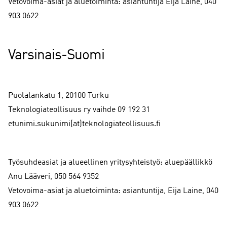
Vetovoima-asiat ja aluetoiminta: asiantuntija Eija Laine, 040
903 0622
Varsinais-Suomi
Puolalankatu 1, 20100 Turku
Teknologiateollisuus ry vaihde 09 192 31
etunimi.sukunimi(at)teknologiateollisuus.fi
Työsuhdeasiat ja alueellinen yritysyhteistyö: aluepäällikkö
Anu Lääveri, 050 564 9352
Vetovoima-asiat ja aluetoiminta: asiantuntija, Eija Laine, 040
903 0622