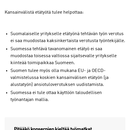
Kansainvälistä etätyötä tulee helpottaa:
Suomalaiselle yritykselle etätyönä tehtävän työn verotus
ei saa muodostaa kaksinkertaista verotusta työntekijälle.
Suomessa tehtävä tavanomainen etätyö ei saa
muodostaa toisessa valtiossa sijaitsevalle yritykselle
kiinteää toimipaikkaa Suomeen.
Suomen tulee myös olla mukana EU- ja OECD-
valmistelussa koskien kansainvälisen etätyön (ja
alustatyön) ansiotuloverotuksen uudistamista.
Suomessa ei tule ottaa käyttöön taloudellisen
työnantajan mallia.
Pitääkö konsernien kieltää työmatkat