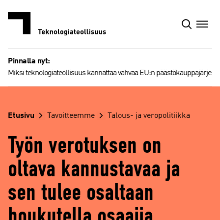
Siirry
sisältöön
Pinnalla nyt:
Miksi teknologiateollisuus kannattaa vahvaa EU:n päästökauppajärjest
Etusivu
Tavoitteemme
Talous- ja veropolitiikka
Työn verotuksen on
oltava kannustavaa ja
sen tulee osaltaan
houkutella osaajia