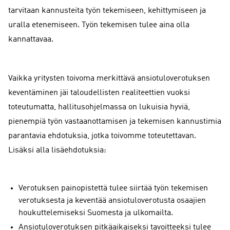
tarvitaan kannusteita työn tekemiseen, kehittymiseen ja
uralla etenemiseen. Työn tekemisen tulee aina olla
kannattavaa.
Vaikka yritysten toivoma merkittävä ansiotuloverotuksen
keventäminen jäi taloudellisten realiteettien vuoksi
toteutumatta, hallitusohjelmassa on lukuisia hyviä,
pienempiä työn vastaanottamisen ja tekemisen kannustimia
parantavia ehdotuksia, jotka toivomme toteutettavan.
Lisäksi alla lisäehdotuksia:
Verotuksen painopistettä tulee siirtää työn tekemisen
verotuksesta ja keventää ansiotuloverotusta osaajien
houkuttelemiseksi Suomesta ja ulkomailta.
Ansiotuloverotuksen pitkäaikaiseksi tavoitteeksi tulee