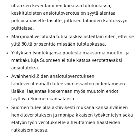
ottaa sen keventäminen kaikissa tuloluokissa,
keskituloisten ansiotuloverotus on syytä alentaa
pohjoismaiselle tasolle, julkisen talouden kantokyvyn
puitteissa.
Marginaaliverotusta tulisi laskea asteittain siten, ettei se
ylitä 50:tä prosenttia missään tuloluokassa.
Yrityksen työntekijänsä puolesta maksamia muutto- ja
matkakuluja Suomeen ei tule katsoa verotettavaksi
ansiotuloksi.
Avainhenkilöiden ansiotuloverotuksen
lähdeverotusmalli tulee voimassaolon pidentämisen
lisäksi laajentaa koskemaan myös muutoin ehdot
täyttäviä Suomen kansalaisia.
Suomen tulee olla aktiivisesti mukana kansainvälisen
henkilöverotuksen ja monipaikkaisen työskentelyn sekä
etätyön työn verotukselle aiheuttamien haasteiden
ratkaisemisessa.