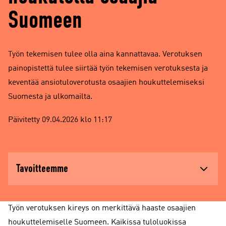
Suomeen
Työn tekemisen tulee olla aina kannattavaa. Verotuksen
painopistettä tulee siirtää työn tekemisen verotuksesta ja
keventää ansiotuloverotusta osaajien houkuttelemiseksi
Suomesta ja ulkomailta.
Päivitetty 09.04.2026 klo 11:17
Tavoitteemme
Työn verotuksen kireys on merkittävä haaste osaajien
houkuttelemiselle Suomeen. Kaikissa tuloluokissa