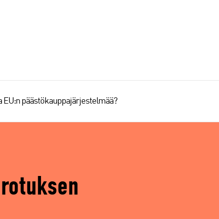
aa EU:n päästökauppajärjestelmää?
erotuksen