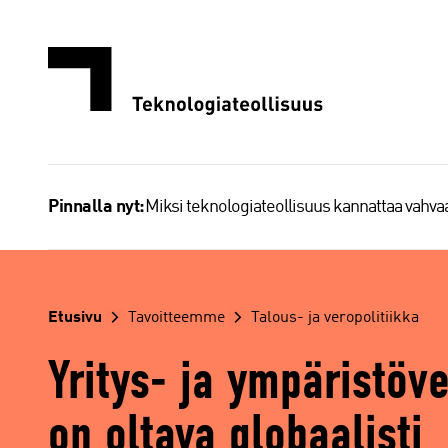
Siirry
sisältöön
Miksi teknologiateollisuus kannattaa vahv
Pinnalla nyt:
Etusivu
Tavoitteemme
Talous- ja veropolitiikka
Yritys- ja ympäristöv
on oltava globaalisti