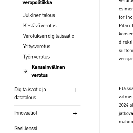
Verotu
veropolitiikka
esimer
Julkinen talous
for In
Kestävä verotus
Pilari
konser
Verotuksen digitalisaatio
direkt
Yritysverotus
siirto
Työn verotus
verojä
Kansainvälinen
verotus
EU:ssa
Digitalisaatio ja
valmis
datatalous
2024 a
Innovaatiot
jatkova
mahdol
Resilienssi