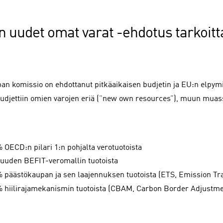
n uudet omat varat -ehdotus tarkoitt
an komissio on ehdottanut pitkäaikaisen budjetin ja EU:n elpym
udjettiin omien varojen eriä (”new own resources”), muun muas
 OECD:n pilari 1:n pohjalta verotuotoista
 uuden BEFIT-veromallin tuotoista
% päästökaupan ja sen laajennuksen tuotoista (ETS, Emission Tr
% hiilirajamekanismin tuotoista (CBAM, Carbon Border Adjust