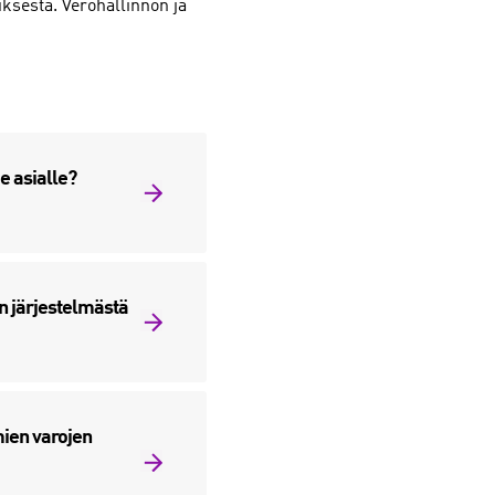
uksesta. Verohallinnon ja
e asialle?
n järjestelmästä
mien varojen