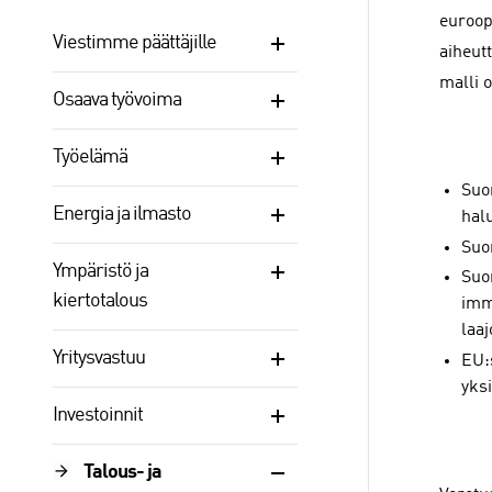
euroopp
Viestimme päättäjille
aiheutt
malli 
Osaava työvoima
Työelämä
Suo
Energia ja ilmasto
halu
Suo
Ympäristö ja
Suo
kiertotalous
imm
laa
Yritysvastuu
EU:
yksi
Investoinnit
Talous- ja