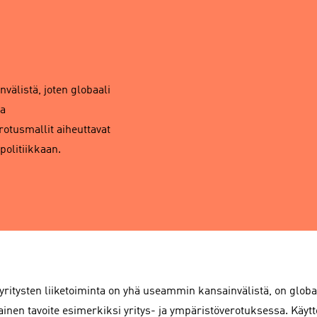
välistä, joten globaali
ja
rotusmallit aiheuttavat
politiikkaan.
yritysten liiketoiminta on yhä useammin kansainvälistä, on globa
ainen tavoite esimerkiksi yritys- ja ympäristöverotuksessa. Käyttö