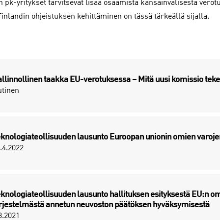
n pk-yritykset tarvitsevat lisää osaamista kansainvälisestä verot
inlandin ohjeistuksen kehittäminen on tässä tärkeällä sijalla.
llinnollinen taakka EU-verotuksessa – Mitä uusi komissio teke
tinen
knologiateollisuuden lausunto Euroopan unionin omien varoje
.4.2022
knologiateollisuuden lausunto hallituksen esityksestä EU:n o
rjestelmästä annetun neuvoston päätöksen hyväksymisestä
3.2021