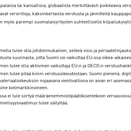
alaisia tai kansallisia, globaalista merkittävästi poikkeavia ver
avat veroriitoja, kaksinkertaista verotusta ja jännitteitä kauppap
on myös parempi suomalaisyritysten suhteelliselle kilpailukyvyll
mella tulee olla johdonmukainen, selkeä visio ja periaatelinjauk
tusta suunnasta, jotta Suomi voi vaikuttaa EU:ssa oikea-aikaises
men tulee olla aktiivinen vaikuttaja EU:n ja OECD:n verotushank
men tulee pitää kiinni verotusoikeudestaan. Suomi pienenä, digit
ateriaalioikeuksiin nojaavana vientivaltiona on aivan eri asema
joine kotimarkkinoineen.
ssa ei tule siirtyä määräenemmistöpäätöksentekoon veroasioissa
mielisyysvaatimus tulee säilyttää.