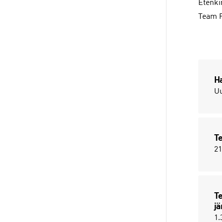
Etenki
Team F
Ha
Uu
Te
21
Te
jä
1.