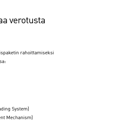
aa verotusta
ispaketin rahoittamiseksi
sa:
ading System)
ment Mechanism)