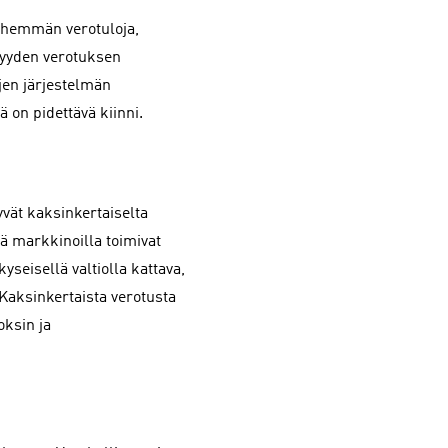
ähemmän verotuloja,
jyyden verotuksen
ojen järjestelmän
 on pidettävä kiinni.
yvät kaksinkertaiselta
llä markkinoilla toimivat
yseisellä valtiolla kattava,
Kaksinkertaista verotusta
ksin ja