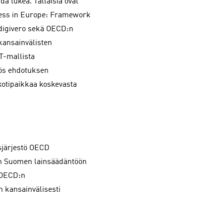
ä tukea. Tällaisia ovat
ness in Europe: Framework
-digivero sekä OECD:n
 kansainvälisten
T-mallista
yös ehdotuksen
 kotipaikkaa koskevasta
usjärjestö OECD
iin Suomen lainsäädäntöön
a OECD:n
on kansainvälisesti