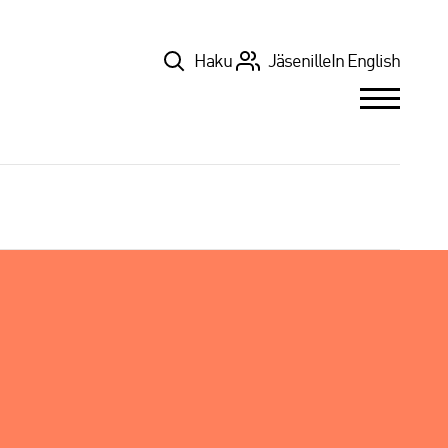
Top
Haku
Jäsenille
In English