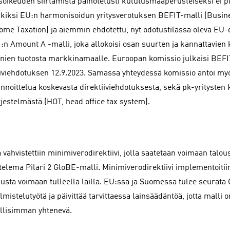
soikeuden siirtämistä painotetusti kulutusmaaperusteiseksi ei pid
kiksi EU:n harmonisoidun yritysverotuksen BEFIT-malli (Busi
come Taxation) ja aiemmin ehdotettu, nyt odotustilassa oleva EU
 1:n Amount A -malli, joka allokoisi osan suurten ja kannattavien
nien tuotosta markkinamaalle. Euroopan komissio julkaisi BEFI
iiviehdotuksen 12.9.2023. Samassa yhteydessä komissio antoi m
hinnoittelua koskevasta direktiiviehdotuksesta, sekä pk-yritysten
rjestelmästä (HOT, head office tax system).
 vahvistettiin minimiverodirektiivi, jolla saatetaan voimaan talo
telema Pilari 2 GloBE-malli. Minimiverodirektiivi implementoit
lusta voimaan tulleella lailla. EU:ssa ja Suomessa tulee seurat
lmistelutyötä ja päivittää tarvittaessa lainsäädäntöä, jotta malli 
lisimman yhtenevä.