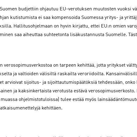
 Suomen budjettiin ohjautuu EU-verotuksen muutosten vuoksi v
hjan kutistumista ei saa kompensoida Suomessa yritys- ja yrittä
ksilla. Hallitusohjelmaan on hyvin kirjattu, ettei EU:n omien var
äminen saa aiheuttaa suhteetonta lisäkustannusta Suomelle. Tästä
 verosopimusverkostoa on tarpeen kehittää, jotta yritykset vältt
selta ja valtioiden välisiltä raskailta veroriidoilta. Kansainvälisi
et arvioivat sijoitus- ja sijoittautumispäätöksiä tehdessään, onko k
sainen ja kaksinkertaista verotusta estävä verosopimusverkosto. 
muassa ohjelmistotuloissa) tulee estää myös lainsäädäntömuuto
ratkaisumenettelyjä kehittäen.