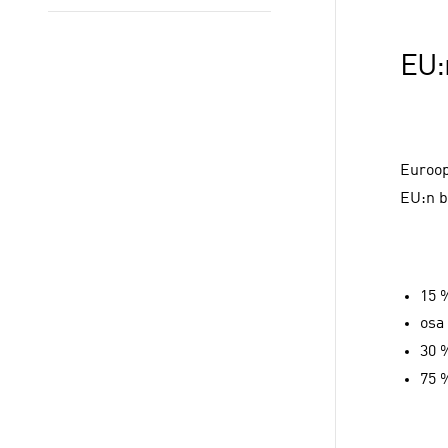
EU:
Euroop
EU:n b
15 %
osa
30 
75 