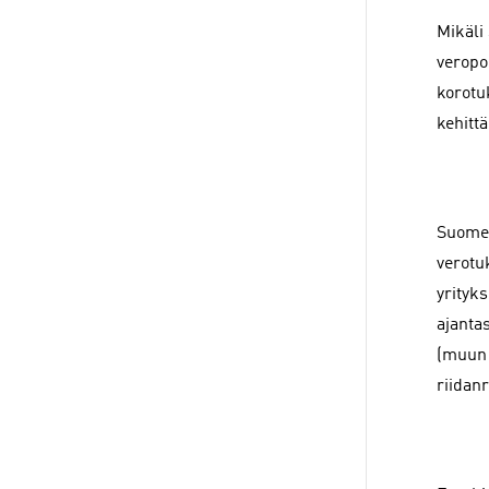
Mikäli
veropo
korotu
kehitt
Suomen
verotuk
yrityks
ajanta
(muun 
riidan