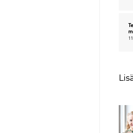
Te
mi
11
Lisä