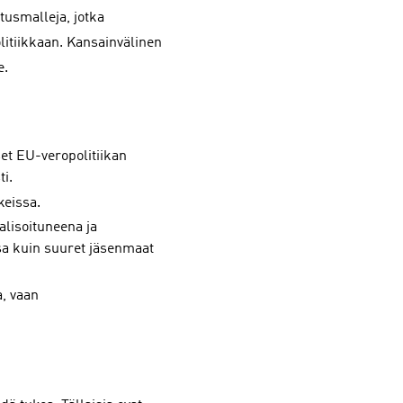
otusmalleja, jotka
olitiikkaan. Kansainvälinen
e.
set EU-veropolitiikan
ti.
keissa.
alisoituneena ja
ssa kuin suuret jäsenmaat
, vaan