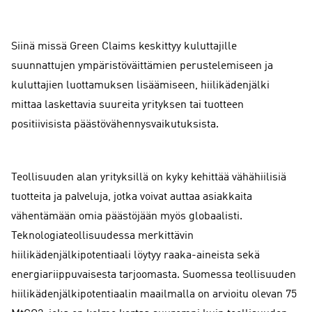
Siinä missä Green Claims keskittyy kuluttajille
suunnattujen ympäristöväittämien perustelemiseen ja
kuluttajien luottamuksen lisäämiseen, hiilikädenjälki
mittaa laskettavia suureita yrityksen tai tuotteen
positiivisista päästövähennysvaikutuksista.
Teollisuuden alan yrityksillä on kyky kehittää vähähiilisiä
tuotteita ja palveluja, jotka voivat auttaa asiakkaita
vähentämään omia päästöjään myös globaalisti.
Teknologiateollisuudessa merkittävin
hiilikädenjälkipotentiaali löytyy raaka-aineista sekä
energiariippuvaisesta tarjoomasta. Suomessa teollisuuden
hiilikädenjälkipotentiaalin maailmalla on arvioitu olevan 75