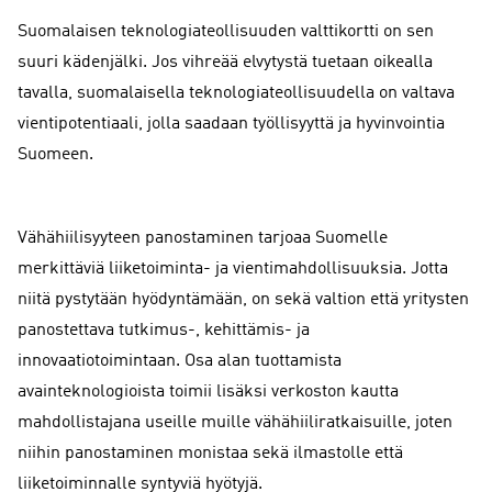
Suomalaisen teknologiateollisuuden valttikortti on sen
suuri kädenjälki. Jos vihreää elvytystä tuetaan oikealla
tavalla, suomalaisella teknologiateollisuudella on valtava
vientipotentiaali, jolla saadaan työllisyyttä ja hyvinvointia
Suomeen.
Vähähiilisyyteen panostaminen tarjoaa Suomelle
merkittäviä liiketoiminta- ja vientimahdollisuuksia. Jotta
niitä pystytään hyödyntämään, on sekä valtion että yritysten
panostettava tutkimus-, kehittämis- ja
innovaatiotoimintaan. Osa alan tuottamista
avainteknologioista toimii lisäksi verkoston kautta
mahdollistajana useille muille vähähiiliratkaisuille, joten
niihin panostaminen monistaa sekä ilmastolle että
liiketoiminnalle syntyviä hyötyjä.