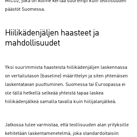
MtCO2, joka on kolme kertaa suurempi kuin teollisuuden
päästöt Suomessa.
Hiilikädenjäljen haasteet ja
mahdollisuudet
Yksi suurimmista haasteista hiilikädenjäljen laskennassa
on vertailutason (baseline) määrittelyn ja siten yhtenäisen
laskentatavan puuttuminen. Suomessa tai Euroopassa ei
ole tällä hetkellä selkeää yhteistä tapaa laskea
hiilikädenjälkeä samalla tavalla kuin hiilijalanjälkeä.
Jatkossa tulee varmistaa, että teollisuuden alan yrityksille
kehitetään laskentamenetelmä, joka standardoitaisiin