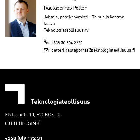
Rautaporras Petteri
Johtaja, pääekonomisti – Talous ja kestävä
kasvu
Teknologiateollisuus ry
+358 50 304 2220
petteri.rautaporras@teknologiateollisuus.fi
Eteläranta 10, P.O.BOX 10,
00131 HELSINKI
+358 (0)9 192 31