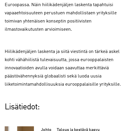
Euroopassa. Näin hiilikädenjäljen laskenta tapahtuisi
vapaaehtoisuuteen perustuen mahdollistaen yrityksille
toimivan yhtenäisen konseptin positiivisten
ilmastovaikutusten arvioimiseen.
Hiilikädenjäljen laskenta ja siitä viestintä on tärkeä askel
kohti vähähiilistä tulevaisuutta, jossa eurooppalaisten
innovaatioiden avulla voidaan saavuttaa merkittäviä
päästövähennyksiä globaalisti sekä luoda uusia
liiketoimintamahdollisuuksia eurooppalaisille yrityksille.
Lisätiedot:
Johto
Talous ja kestävä kasvu