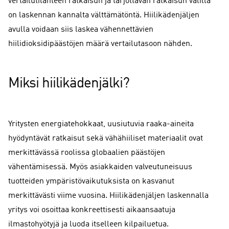
vertailutilanteen ratkaisun ja tarjottavan ratkaisun välillä
on laskennan kannalta välttämätöntä. Hiilikädenjäljen
avulla voidaan siis laskea vähennettävien
hiilidioksidipäästöjen määrä vertailutasoon nähden.
Miksi hiilikädenjälki?
Yritysten energiatehokkaat, uusiutuvia raaka-aineita
hyödyntävät ratkaisut sekä vähähiiliset materiaalit ovat
merkittävässä roolissa globaalien päästöjen
vähentämisessä. Myös asiakkaiden valveutuneisuus
tuotteiden ympäristövaikutuksista on kasvanut
merkittävästi viime vuosina. Hiilikädenjäljen laskennalla
yritys voi osoittaa konkreettisesti aikaansaatuja
ilmastohyötyjä ja luoda itselleen kilpailuetua.