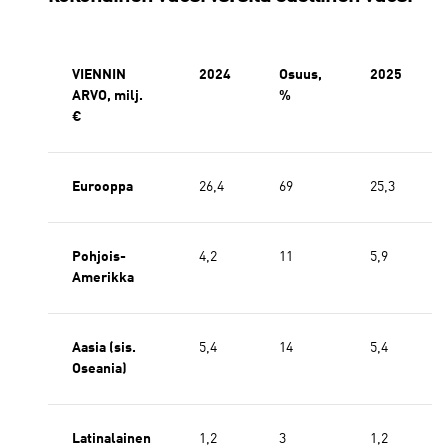
VIENNIN
2024
Osuus,
2025
ARVO, milj.
%
€
Eurooppa
26,4
69
25,3
Pohjois-
4,2
11
5,9
Amerikka
Aasia (sis.
5,4
14
5,4
Oseania)
Latinalainen
1,2
3
1,2