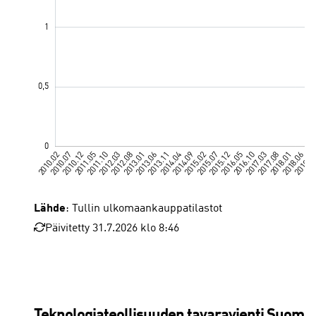
Lähde
: Tullin ulkomaankauppatilastot
Päivitetty 31.7.2026 klo 8:46
Pohjois-Amerikka
Teknologiateollisuuden tavaravienti Suomes