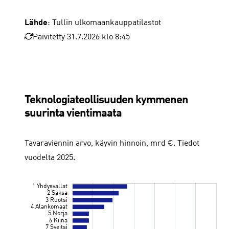
Lähde
: Tullin ulkomaankauppatilastot
Päivitetty 31.7.2026 klo 8:45
Pohjois-Amerikka
18.1 %
16.4 %
16.1 %
16.5 %
15.8 %
14.4 %
14.7 %
14.8 %
15.6 %
14.5 %
13.7 %
13.2 %
14.2 %
13.8 %
14.1 %
13.9 %
Teknologiateollisuuden kymmenen
suurinta vientimaata
Tavaraviennin arvo, käyvin hinnoin, mrd €. Tiedot
vuodelta 2025.