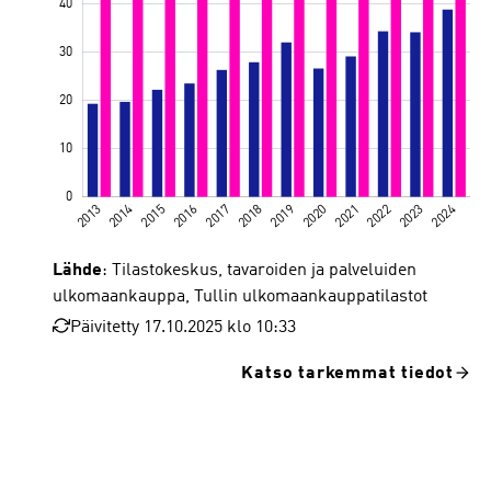
Lähde
: Tilastokeskus, tavaroiden ja palveluiden
ulkomaankauppa, Tullin ulkomaankauppatilastot
Päivitetty 17.10.2025 klo 10:33
Katso tarkemmat tiedot
Palveluvienti mrd. €
Tavaravienti mrd. €