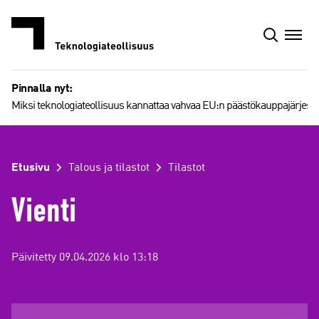
Siirry
sisältöön
Pinnalla nyt:
Miksi teknologiateollisuus kannattaa vahvaa EU:n päästökauppajärjest
Etusivu
Talous ja tilastot
Tilastot
Vienti
Päivitetty 09.04.2026 klo 13:18