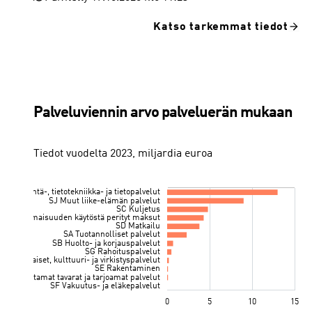
Katso tarkemmat tiedot
J Informaatio ja viestintä (58-63)
H Kuljetus ja varastointi (49-53)
M Ammatillinen, tieteellinen ja tekninen toiminta (69-75)
G Tukku- ja vähittäiskauppa; moottoriajoneuvojen ja moottoripyörien korjaus (45-47)
Toimialan %-osuus palveluviennistä
Palveluviennin arvo palveluerän mukaan
Tiedot vuodelta 2023, miljardia euroa