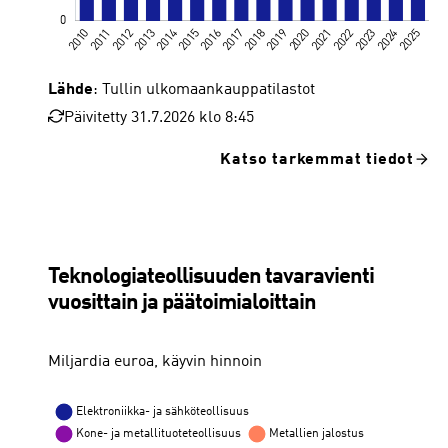
Lähde
: Tullin ulkomaankauppatilastot
Päivitetty 31.7.2026 klo 8:45
Katso tarkemmat tiedot
Teknologiateollisuuden tavaravienti yhteensä
Teknologiateollisuuden tavaravienti
vuosittain ja päätoimialoittain
Miljardia euroa, käyvin hinnoin