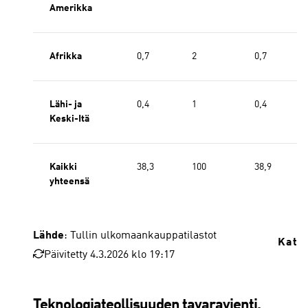
Amerikka
Afrikka
0,7
2
0,7
Lähi- ja
0,4
1
0,4
Keski-Itä
Kaikki
38,3
100
38,9
yhteensä
Lähde
: Tullin ulkomaankauppatilastot
Kats
Päivitetty 4.3.2026 klo 19:17
Teknologiateollisuuden tavaravienti,