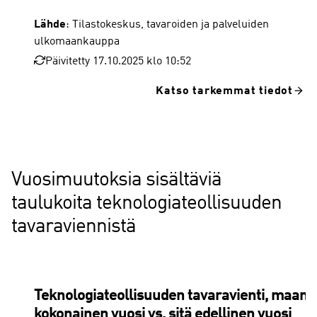
Lähde
: Tilastokeskus, tavaroiden ja palveluiden
ulkomaankauppa
Päivitetty 17.10.2025 klo 10:52
Katso tarkemmat tiedot
SI Televiestintä-, tietotekniikka- ja tietopalvelut
SH Henkisen omaisuuden käytöstä perityt maksut
SK Henkilökohtaiset, kulttuuri- ja virkistyspalvelut
SL Julkisyhteisöjen tuottamat tavarat ja tarjoamat palvelut
Arvo, mrd. €
Vuosimuutoksia sisältäviä
taulukoita teknologiateollisuuden
tavaraviennistä
Teknologiateollisuuden tavaravienti, maano
kokonainen vuosi vs. sitä edellinen vuosi