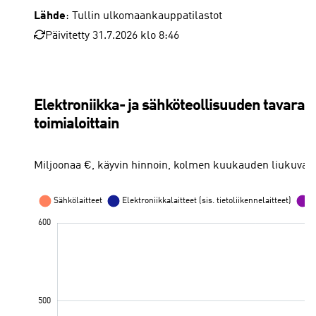
Lähde
: Tullin ulkomaankauppatilastot
Päivitetty 31.7.2026 klo 8:46
Kone- ja metallituoteteollisuus
Metallien jalostus
Elektroniikka- ja sähköteollisuuden tavarav
toimialoittain
Miljoonaa €, käyvin hinnoin, kolmen kuukauden liukuva k