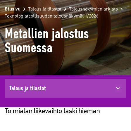
Etusivu
Talous ja tilastot
Talousnäkymien arkisto
Teknologiateollisuuden talousnäkymät 1/2026
Metallien jalostus
Suomessa
Talous ja tilastot
Toimialan liikevaihto laski hieman