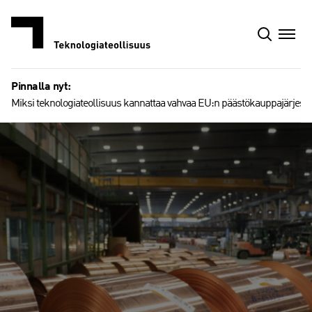
Siirry
sisältöön
Pinnalla nyt:
Miksi teknologiateollisuus kannattaa vahvaa EU:n päästökauppajärjest