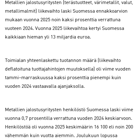
Metallien jalostusyritysten (terästuotteet, värimetallit, valut,
metallimalmit) liikevaihto laski Suomessa ennakkoarvion
mukaan vuonna 2025 noin kaksi prosenttia verrattuna
vuoteen 2024. Vuonna 2025 liikevaihtoa kertyi Suomessa
kaikkiaan hieman yli 13 miljardia euroa.
Toimialan yhteenlaskettu tuotannon määrä (liikevaihto
deflatoituna tuottajahintojen muutoksella) oli viime vuoden
tammi–marraskuussa kaksi prosenttia pienempi kuin
vuoden 2024 vastaavalla ajanjaksolla.
Metallien jalostusyritysten henkilöstö Suomessa laski viime
vuonna 0,7 prosentilla verrattuna vuoden 2024 keskiarvoon.
Henkilöstöä oli vuonna 2025 keskimäärin 16 100 eli noin 200
vähemmän kuin vuotta aiemmin. Joulukuun lopussa