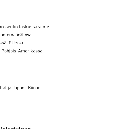
prosentin laskussa viime
otantomäärät ovat
ässä. EU:ssa
a. Pohjois-Amerikassa
at ja Japani. Kiinan