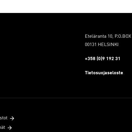
Eteläranta 10, P.O.BOX
00131 HELSINKI
+358 (0)9 192 31
Tietosuojaseloste
stot
mät