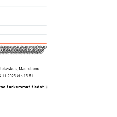
astokeskus, Macrobond
 4.11.2025 klo 15:51
tso tarkemmat tiedot
Metallien jalostus