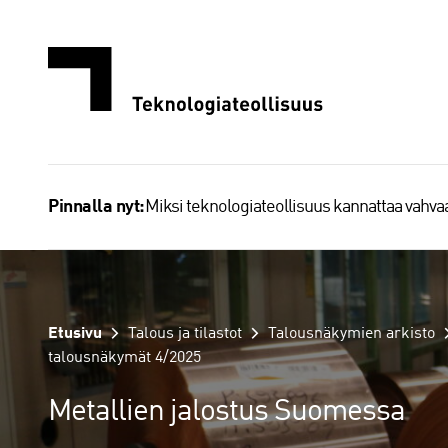
Siirry
sisältöön
Miksi teknologiateollisuus kannattaa vahv
Pinnalla nyt:
Etusivu
Talous ja tilastot
Talousnäkymien arkisto
talousnäkymät 4/2025
Metallien jalostus Suomessa