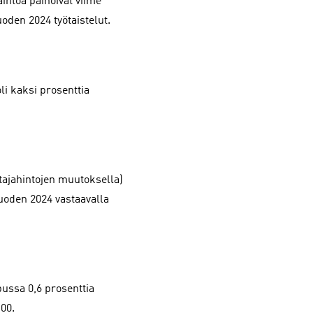
aihtoa painoivat viime
oden 2024 työtaistelut.
i kaksi prosenttia
ttajahintojen muutoksella)
uoden 2024 vastaavalla
ussa 0,6 prosenttia
00.