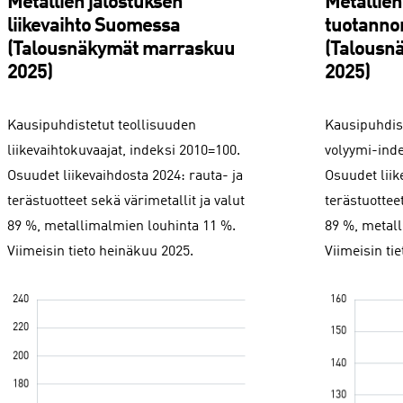
Metallien jalostuksen
Metallien
liikevaihto Suomessa
tuotanno
(Talousnäkymät marraskuu
(Talousn
2025)
2025)
Kausipuhdistetut teollisuuden
Kausipuhdis
liikevaihtokuvaajat, indeksi 2010=100.
volyymi-inde
Osuudet liikevaihdosta 2024: rauta- ja
Osuudet liik
terästuotteet sekä värimetallit ja valut
terästuotteet
89 %, metallimalmien louhinta 11 %.
89 %, metal
Viimeisin tieto heinäkuu 2025.
Viimeisin ti