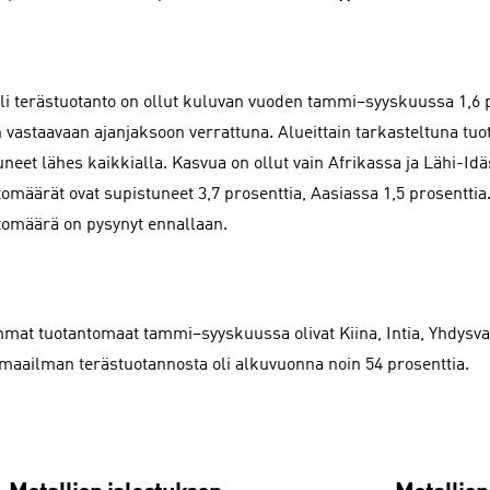
li terästuotanto on ollut kuluvan vuoden tammi–syyskuussa 1,6 
 vastaavaan ajanjaksoon verrattuna. Alueittain tarkasteltuna tu
uneet lähes kaikkialla. Kasvua on ollut vain Afrikassa ja Lähi-Id
tomäärät ovat supistuneet 3,7 prosenttia, Aasiassa 1,5 prosentti
tomäärä on pysynyt ennallaan.
mat tuotantomaat tammi–syyskuussa olivat Kiina, Intia, Yhdysvall
maailman terästuotannosta oli alkuvuonna noin 54 prosenttia.