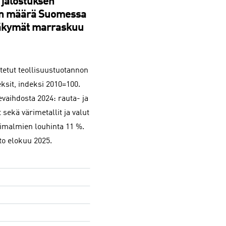
 jalostuksen
n määrä Suomessa
äkymät marraskuu
tetut teollisuustuotannon
ksit, indeksi 2010=100.
evaihdosta 2024: rauta- ja
 sekä värimetallit ja valut
limalmien louhinta 11 %.
eto elokuu 2025.