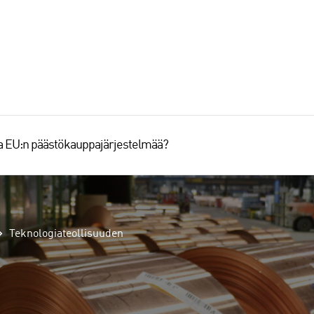
aa EU:n päästökauppajärjestelmää?
Teknologiateollisuuden