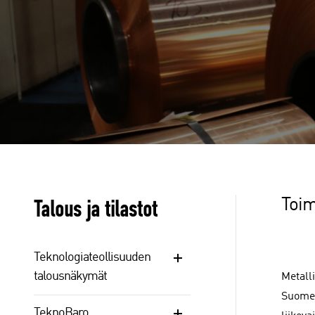
Talous ja tilastot
Toim
Teknologiateollisuuden
talousnäkymät
Metalli
Suomes
TeknoBaro