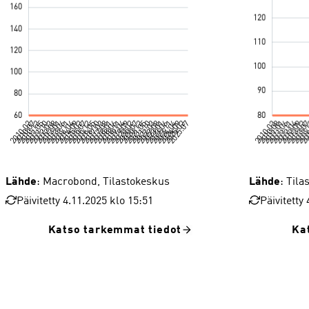
Lähde
: Macrobond, Tilastokeskus
Lähde
: Til
Päivitetty 4.11.2025 klo 15:51
Päivitetty
Katso tarkemmat tiedot
Ka
Metallien jalostus