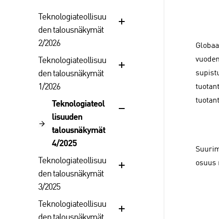
Teknologiateollisuu
den talousnäkymät
2/2026
Globaa
vuoden
Teknologiateollisuu
den talousnäkymät
supist
1/2026
tuotan
tuotan
Teknologiateol
lisuuden
talousnäkymät
4/2025
Suurim
Teknologiateollisuu
osuus 
den talousnäkymät
3/2025
Teknologiateollisuu
den talousnäkymät