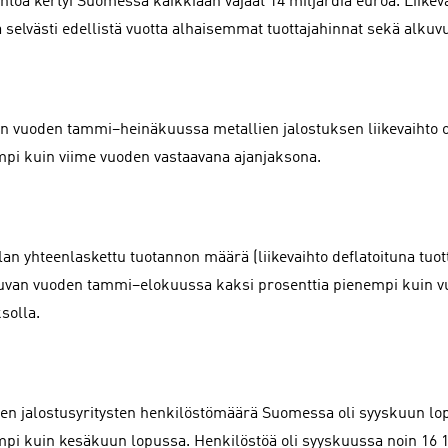
ihtoa kertyi Suomessa kaikkiaan vajaat 14 miljardia euroa. Liikev
 selvästi edellistä vuotta alhaisemmat tuottajahinnat sekä alkuvu
n vuoden tammi–heinäkuussa metallien jalostuksen liikevaihto ol
pi kuin viime vuoden vastaavana ajanjaksona.
lan yhteenlaskettu tuotannon määrä (liikevaihto deflatoituna tuo
luvan vuoden tammi–elokuussa kaksi prosenttia pienempi kuin v
solla.
ien jalostusyritysten henkilöstömäärä Suomessa oli syyskuun lop
pi kuin kesäkuun lopussa. Henkilöstöä oli syyskuussa noin 16 1