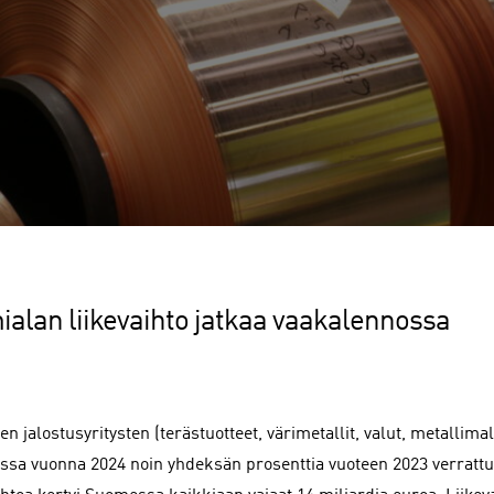
ialan liikevaihto jatkaa vaakalennossa
en jalostusyritysten (terästuotteet, värimetallit, valut, metallimal
sa vuonna 2024 noin yhdeksän prosenttia vuoteen 2023 verratt