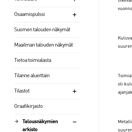
liikeva
vuonna
Osaamispulssi
Suomen talouden näkymät
Kuluva
Maailman talouden näkymät
suurem
Tietoa toimialasta
Tilanne alueittain
Toimia
oli ku
Tilastot
ajanjak
Graafikirjasto
Talousnäkymien
Metall
arkisto
suurem