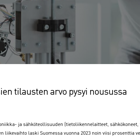
ien tilausten arvo pysyi nousussa
niikka- ja sähköteollisuuden (tietoliikennelaitteet, sähkökoneet,
ten liikevaihto laski Suomessa vuonna 2023 noin viisi prosenttia v