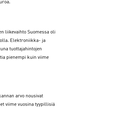
uroa.
n liikevaihto Suomessa oli
lla. Elektroniikka- ja
una tuottajahintojen
ia pienempi kuin viime
skannan arvo nousivat
t viime vuosina tyypillisiä