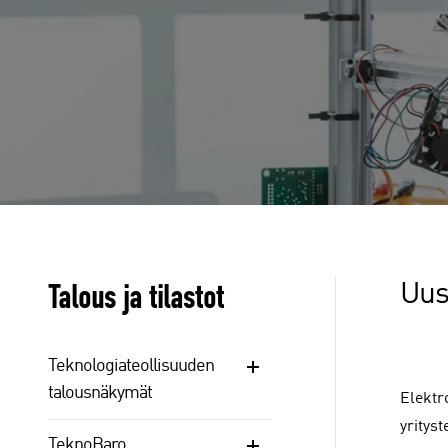
Talous ja tilastot
Uus
Teknologiateollisuuden
talousnäkymät
Elektro
yritys
TeknoBaro