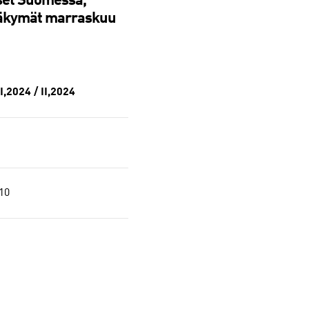
kset Suomessa,
näkymät marraskuu
II,2024 / II,2024
10