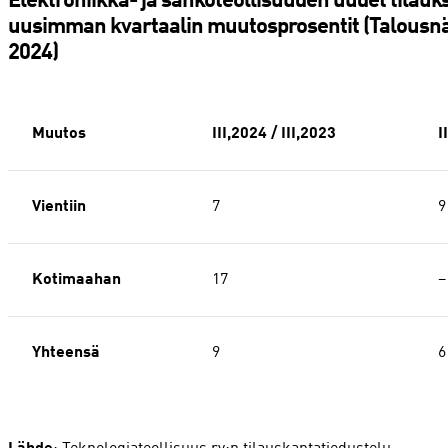
Elektroniikka- ja sähköteollisuuden uudet tilau
uusimman kvartaalin muutosprosentit (Talous
2024)
Muutos
III,2024 / III,2023
I
Vientiin
7
9
Kotimaahan
17
−
Yhteensä
9
6