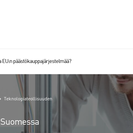
aa EU:n päästökauppajärjestelmää?
Teknologiateollisuuden
us Suomessa