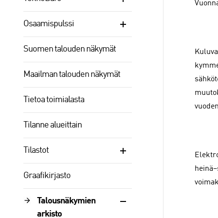
Vuonna
Osaamispulssi
Suomen talouden näkymät
Kuluva
kymmen
Maailman talouden näkymät
sähköt
muutok
Tietoa toimialasta
vuoden
Tilanne alueittain
Tilastot
Elektr
heinä–
Graafikirjasto
voimakk
Talousnäkymien
arkisto