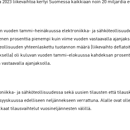
 2023 liikevaihtoa kertyi Suomessa kaikkiaan noin 20 miljardia e
n vuoden tammi–heinäkuussa elektroniikka- ja sähköteollisuude
en prosenttia pienempi kuin viime vuoden vastaavalla ajanjakso
eollisuuden yhteenlaskettu tuotannon määrä (liikevaihto deflatoit
sella) oli kuluvan vuoden tammi–elokuussa kahdeksan prosentt
 vastaavalla ajanjaksolla.
oniikka- ja sähköteollisuudessa sekä uusien tilausten että tilau
syyskuussa edelliseen neljännekseen verrattuna. Alalle ovat ollee
aat tilausvaihtelut vuosineljännesten välillä.