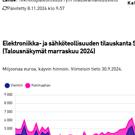
Lähde
: Teknologiateollisuus ry:n tilauskantatiedustelu
Ka
Päivitetty 8.11.2024 klo 9:57
Elektroniikka- ja sähköteollisuuden tilauskant
(Talousnäkymät marraskuu 2024)
Miljoonaa euroa, käyvin hinnoin. Viimeisin tieto 30.9.2024.