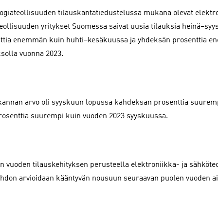
ogiateollisuuden tilauskantatiedustelussa mukana olevat elektro
eollisuuden yritykset Suomessa saivat uusia tilauksia heinä–sy
ttia enemmän kuin huhti–kesäkuussa ja yhdeksän prosenttia e
ksolla vuonna 2023.
kannan arvo oli syyskuun lopussa kahdeksan prosenttia suurem
prosenttia suurempi kuin vuoden 2023 syyskuussa.
n vuoden tilauskehityksen perusteella elektroniikka- ja sähköteo
aihdon arvioidaan kääntyvän nousuun seuraavan puolen vuoden a