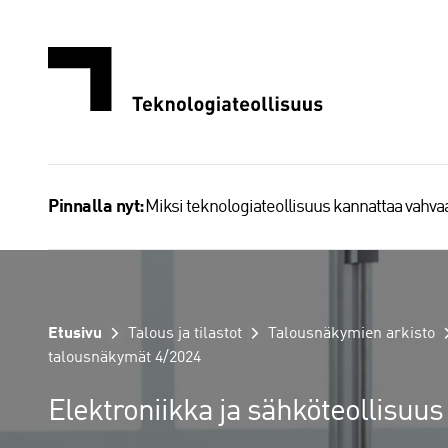
Siirry
sisältöön
Miksi teknologiateollisuus kannattaa vahv
Pinnalla nyt:
Etusivu
Talous ja tilastot
Talousnäkymien arkisto
talousnäkymät 4/2024
Elektroniikka ja sähköteollisu