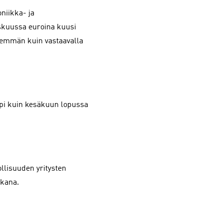
niikka- ja
yskuussa euroina kuusi
nemmän kuin vastaavalla
pi kuin kesäkuun lopussa
llisuuden yritysten
ikana.