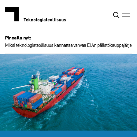
Siirry
sisältöön
Pinnalla nyt:
Miksi teknologiateollisuus kannattaa vahvaa EU:n päästökauppajärjest