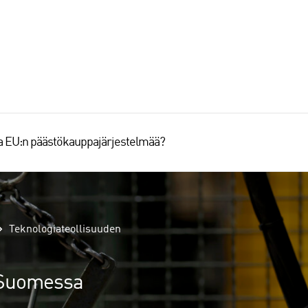
aa EU:n päästökauppajärjestelmää?
Teknologiateollisuuden
s Suomessa