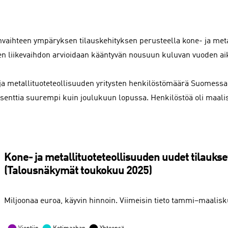
vaihteen ympäryksen tilauskehityksen perusteella kone- ja meta
ten liikevaihdon arvioidaan kääntyvän nousuun kuluvan vuoden ai
ja metallituoteteollisuuden yritysten henkilöstömäärä Suomessa
osenttia suurempi kuin joulukuun lopussa. Henkilöstöä oli maali
Kone- ja metallituoteteollisuuden uudet tilauk
(Talousnäkymät toukokuu 2025)
Miljoonaa euroa, käyvin hinnoin. Viimeisin tieto tammi–maalisk