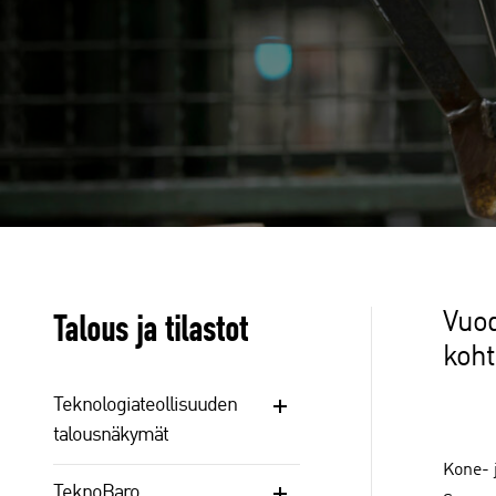
Talous ja tilastot
Vuod
koht
Teknologiateollisuuden
talousnäkymät
Kone- j
TeknoBaro