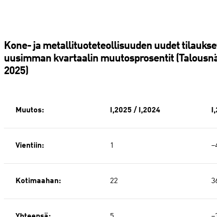
Kone- ja metallituoteteollisuuden uudet tilauks
uusimman kvartaalin muutosprosentit (Talous
2025)
Muutos:
I,2025 / I,2024
I
Vientiin:
1
−
Kotimaahan:
22
3
Yhteensä:
5
−