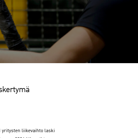
uskertymä
yritysten liikevaihto laski