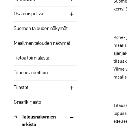
Suomes
kertyi
Osaamispulssi
Suomen talouden näkymät
Kone- 
Maailman talouden näkymät
maalis
ajanja
Tietoa toimialasta
tilausk
Viime 
Tilanne alueittain
maalis
Tilastot
Graafikirjasto
Tilaus
lopuss
Talousnäkymien
edelle
arkisto