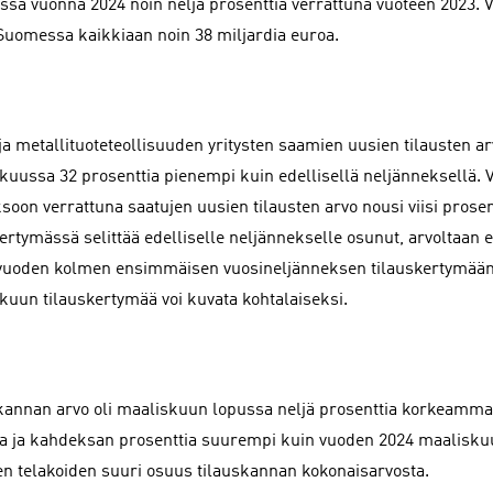
sa vuonna 2024 noin neljä prosenttia verrattuna vuoteen 2023. V
 Suomessa kaikkiaan noin 38 miljardia euroa.
ja metallituoteteollisuuden yritysten saamien uusien tilausten a
kuussa 32 prosenttia pienempi kuin edellisellä neljänneksellä.
ksoon verrattuna saatujen uusien tilausten arvo nousi viisi prose
ertymässä selittää edelliselle neljännekselle osunut, arvoltaan er
vuoden kolmen ensimmäisen vuosineljänneksen tilauskertymään
kuun tilauskertymää voi kuvata kohtalaiseksi.
kannan arvo oli maaliskuun lopussa neljä prosenttia korkeammal
a ja kahdeksan prosenttia suurempi kuin vuoden 2024 maalisku
en telakoiden suuri osuus tilauskannan kokonaisarvosta.