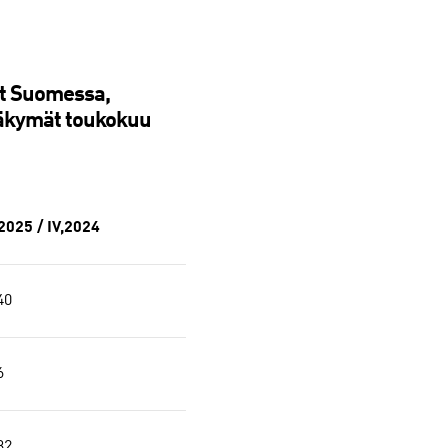
et Suomessa,
näkymät toukokuu
,2025 / IV,2024
40
6
32