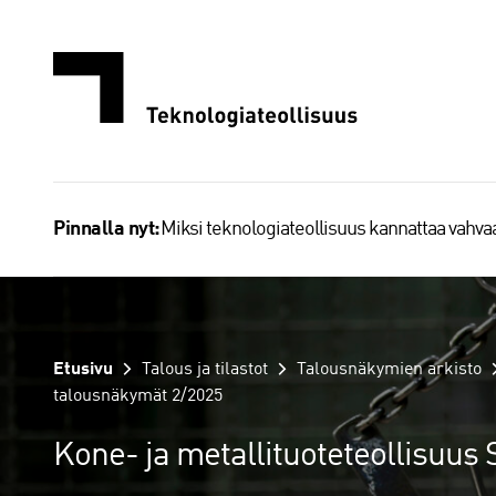
Siirry
sisältöön
Miksi teknologiateollisuus kannattaa vahv
Pinnalla nyt:
Etusivu
Talous ja tilastot
Talousnäkymien arkisto
talousnäkymät 2/2025
Kone- ja metallituoteteollisuu