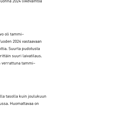
uonna 2024 liikevaihtoa
rvo oli tammi–
 Vuoden 2024 vastaavaan
nttia. Suurta pudotusta
ittäin suuri laivatilaus.
 verrattuna tammi–
la tasolla kuin joulukuun
ussa. Huomattavaa on