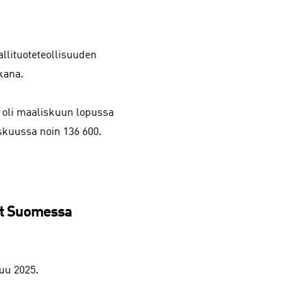
llituoteteollisuuden
kana.
 oli maaliskuun lopussa
skuussa noin 136 600.
set Suomessa
uu 2025.