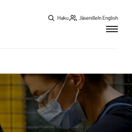
Top
Haku
Jäsenille
In English