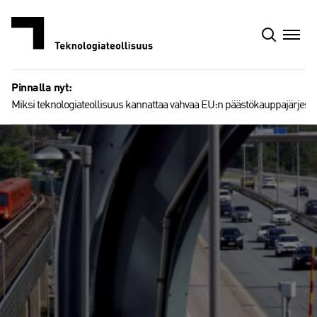
Siirry
sisältöön
Pinnalla nyt:
Miksi teknologiateollisuus kannattaa vahvaa EU:n päästökauppajärjest