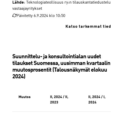
Lähde
: Teknologiateollisuus ry:n tilauskantatiedustelun
vastaajayritykset
Päivitetty 6.9.2024 klo 10:50
Katso tarkemmat tiedo
Suunnittelu- ja konsultointialan uudet
tilaukset Suomessa, uusimman kvartaalin
muutosprosentit (Talousnäkymät elokuu
2024)
Muutos
II, 2024 / II,
II, 2024 / I,
2023
2024