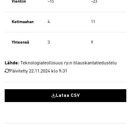
Vientiin
−15
−23
Kotimaahan
4
11
Yhteensä
3
9
Lähde
: Teknologiateollisuus ry:n tilauskantatiedustelu
Päivitetty 22.11.2024 klo 9:31
Lataa CSV