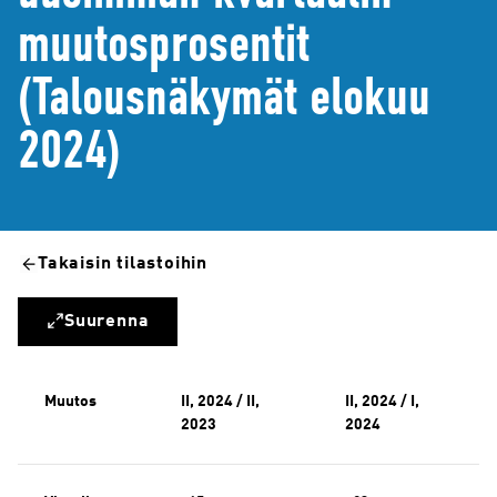
muutosprosentit
(Talousnäkymät elokuu
2024)
Takaisin tilastoihin
Suurenna
Muutos
II, 2024 / II,
II, 2024 / I,
2023
2024