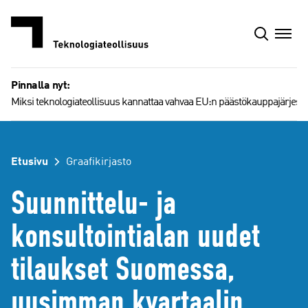
Siirry
sisältöön
Pinnalla nyt:
Miksi teknologiateollisuus kannattaa vahvaa EU:n päästökauppajärjest
Etusivu
Graafikirjasto
Suunnittelu- ja
konsultointialan uudet
tilaukset Suomessa,
uusimman kvartaalin