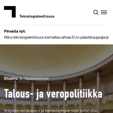
Siirry
sisältöön
Pinnalla nyt:
Miksi teknologiateollisuus kannattaa vahvaa EU:n päästökauppajärjest
Etusivu
Tavoitteemme
Talous- ja veropolitiikka
Yritysten verotuksen ja toimintaympäristön tulee olla