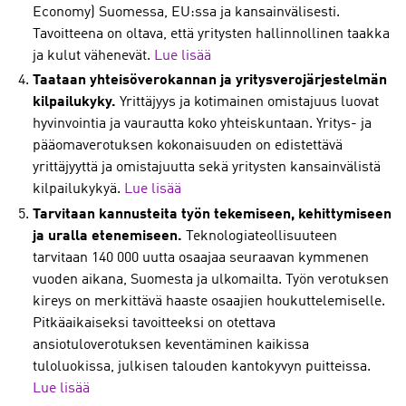
Economy) Suomessa, EU:ssa ja kansainvälisesti.
Tavoitteena on oltava, että yritysten hallinnollinen taakka
ja kulut vähenevät.
Lue lisää
Taataan yhteisöverokannan ja yritysverojärjestelmän
kilpailukyky.
Yrittäjyys ja kotimainen omistajuus luovat
hyvinvointia ja vaurautta koko yhteiskuntaan. Yritys- ja
pääomaverotuksen kokonaisuuden on edistettävä
yrittäjyyttä ja omistajuutta sekä yritysten kansainvälistä
kilpailukykyä.
Lue lisää
Tarvitaan kannusteita työn tekemiseen, kehittymiseen
ja uralla etenemiseen.
Teknologiateollisuuteen
tarvitaan 140 000 uutta osaajaa seuraavan kymmenen
vuoden aikana, Suomesta ja ulkomailta. Työn verotuksen
kireys on merkittävä haaste osaajien houkuttelemiselle.
Pitkäaikaiseksi tavoitteeksi on otettava
ansiotuloverotuksen keventäminen kaikissa
tuloluokissa, julkisen talouden kantokyvyn puitteissa.
Lue lisää