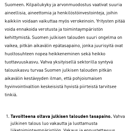
Suomeen. Kilpailukyky ja arvonmuodostus vaativat suuria
aineellisia, aineettomia ja henkilöstöinvestointeja, joihin
kaikkiin voidaan vaikuttaa myös verokeinoin. Yritysten pitää
voida ennakoida verotusta ja toimintaympäristön
kehittymistä. Suomen julkisen talouden suuri ongelma on
vaikea, pitkän aikavälin epätasapaino, jonka juurisyitä ovat
huoltosuhteen nopea heikkeneminen sekä heikko
tuottavuuskasvu. Vahva yksityisellä sektorilla syntyvä
talouskasvu turvaa Suomen julkisen talouden pitkän
aikavälin kestävyyden ilman, että pohjoismaisen
hyvinvointivaltion keskeisistä hyvistä piirteistä tarvitsee
tinkiä.
Tavoitteena oltava julkisen talouden tasapaino.
Vahva
julkinen talous luo vakautta ja luottamusta
liiketoimintaympäristöön. Vakaus ja ennustettavuus