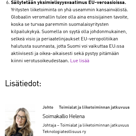
Säilytetään yksimielisyysvaatimus EU-veroasioissa.
Yritysten liiketoiminta on yhä useammin kansainvälistä.
Globaalin veromallin tulee olla aina ensisijainen tavoite,
koska se turvaa paremmin suomalaisyritysten
kilpailukykyä. Suomella on syytä olla johdonmukainen,
selkeä visio ja periaatelinjaukset EU-veropolitiikan
halutusta suunnasta, jotta Suomi voi vaikuttaa EU:ssa
aktiivisesti ja oikea-aikaisesti sekä pystyy pitämään
kiinni verotusoikeudestaan.
Lue lisää
Lisätiedot:
Johto
Toimialat ja liiketoiminnan jatkuvuus
Soimakallio Helena
Johtaja – Toimialat ja liiketoiminnan jatkuvuus
Teknologiateollisuus ry