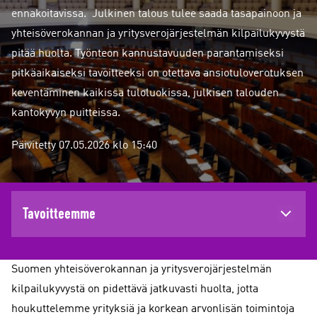
ennakoitavissa. Julkinen talous tulee saada tasapainoon ja
yhteisöverokannan ja yritysverojärjestelmän kilpailukyvystä
pitää huolta. Työnteon kannustavuuden parantamiseksi
pitkäaikaiseksi tavoitteeksi on otettava ansiotuloverotuksen
keventäminen kaikissa tuloluokissa, julkisen talouden
kantokyvyn puitteissa.
Päivitetty 07.05.2026 klo 15:40
Tavoitteemme
Suomen yhteisöverokannan ja yritysverojärjestelmän
kilpailukyvystä on pidettävä jatkuvasti huolta, jotta
houkuttelemme yrityksiä ja korkean arvonlisän toimintoja