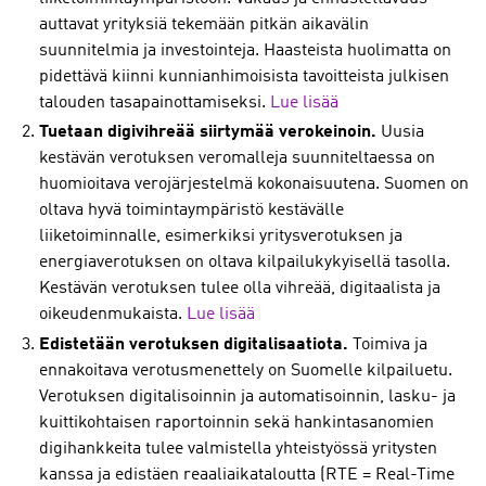
auttavat yrityksiä tekemään pitkän aikavälin
suunnitelmia ja investointeja. Haasteista huolimatta on
pidettävä kiinni kunnianhimoisista tavoitteista julkisen
talouden tasapainottamiseksi.
Lue lisää
Tuetaan
digivihreää siirtymää verokeinoin.
Uusia
kestävän verotuksen veromalleja suunniteltaessa on
huomioitava verojärjestelmä kokonaisuutena. Suomen on
oltava hyvä toimintaympäristö kestävälle
liiketoiminnalle, esimerkiksi yritysverotuksen ja
energiaverotuksen on oltava kilpailukykyisellä tasolla.
Kestävän verotuksen tulee olla vihreää, digitaalista ja
oikeudenmukaista.
Lue lisää
Edistetään verotuksen digitalisaatiota.
Toimiva ja
ennakoitava verotusmenettely on Suomelle kilpailuetu.
Verotuksen digitalisoinnin ja automatisoinnin, lasku- ja
kuittikohtaisen raportoinnin sekä hankintasanomien
digihankkeita tulee valmistella yhteistyössä yritysten
kanssa ja edistäen reaaliaikataloutta (RTE = Real-Time