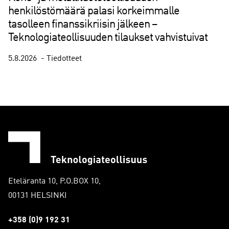
henkilöstömäärä palasi korkeimmalle
tasolleen finanssikriisin jälkeen –
Teknologiateollisuuden tilaukset vahvistuivat
5.8.2026
Tiedotteet
(
C
u
r
r
e
n
t
Eteläranta 10, P.O.BOX 10,
s
00131 HELSINKI
l
i
+358 (0)9 192 31
d