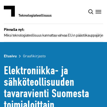
Siirry
sisältöön
Pinnalla nyt:
Miksi teknologiateollisuus kannattaa vahvaa EU:n päästökauppajärjest
Etusivu
Graafikirjasto
Elektroniikka- ja
sähköteollisuuden
tavaravienti Suomesta
toimialoittain