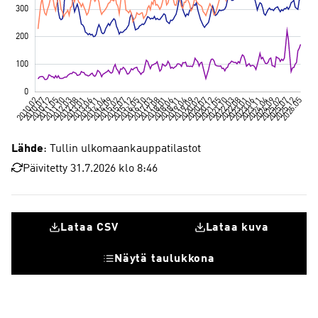
Lähde
: Tullin ulkomaankauppatilastot
Päivitetty 31.7.2026 klo 8:46
Lataa CSV
Lataa kuva
Näytä taulukkona
Elektroniikkalaitteet (sis. tietoliikennelaitteet)